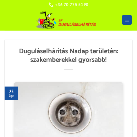
Skip
+36 70 775 5190
to
content
Duguláselhárítás Nadap területén:
szakemberekkel gyorsabb!
25
ápr