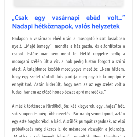
„Csak egy vasárnapi ebéd volt…”
Nadapi hétköznapok, valós helyzetek
Nadapon a vasárnapi ebéd után a mosogató kicsit lassabban
nyelt. „Majd lemegy” mondta a házigazda, és elfordította a
csapot. Estére már nem ment le. Hétfő reggelre pedig a
mosogató szélén ült a víz, a hab pedig lustán forgott a szűrő
alatt. A tulajdonos később mosolyogva mesélte: „Nem hittem,
hogy egy szelet rántott hús panírja meg egy kis krumplipüré
ennyit tud. Aztán kiderült, hogy nem az az egy szelet volt a
ludas, hanem az előző hónap összes apró maradéka.”
A másik történet a fürdőből jön: két kisgyerek, egy „hajas” hét,
sok sampon és még több nevetés. Pár napig semmi gond, aztán
egy este bugyborékol a kád. A szülők pumpát ragadnak, az első
próbálkozás még sikeres is, de másnapra visszajön a jelenség.
„Mintha a cső levegőt kérne” mondták. Nem tévedtek: a