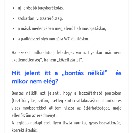
új, erősebb bugyborékolás,
szokatlan, visszatérő szag,
a másik medencében megjelenő hab mosogatáskor,
a padlóösszefolyó morgása WC-öblítéskor.
Ha ezeket hallod-látod, felesleges várni. Ilyenkor már nem
„kellemetlenség”, hanem „közeli zárlat”.
Mit jelent itt a „bontás nélkül” és
mikor nem elég?
Bontás nélkül azt jelenti, hogy a hozzáférhető pontokon
(tisztítónyílás, szifon, esetleg kinti csatlakozás) mechanikai és
vizes módszerekkel állítom vissza az átjárhatóságot, majd
ellenőrzöm az eredményt.
A legtöbb nadapi eset ilyen tiszta munka, gyors beavatkozás,
korrekt átadás.