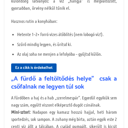
különbség látványos: a víz „hangja” is megváltozott,
gyorsabban, örvény nélkül tűnik el.
Hasznos rutin a konyhában:
Hetente 1–2× forró vizes átöblítés (nem lobogó víz!).
Szűrő mindig legyen, és ürítsd ki.
Az olaj soha ne menjen a lefolyóba – gyűjtsd külön.
Ez a cikk is érdekelhet
„A fürdő a feltöltődés helye” csak a
csőfalnak ne legyen túl sok
A fürdőben a haj és a hab „szerelmespár”. Egyedül egyikük sem
nagy szám, együtt viszont elképesztő dugót csinálnak.
Mini-sztori:
Nadapon egy kamasz hosszú hajjal, heti három
sportedzés, sok sampon. A zuhany még bírta, aztán egyik este 2
centi víz állt a tálcában. A család pumpált, sikerült is kicsit