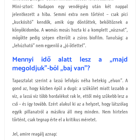
Mini-sztori: Nadapon egy vendégség után két nappal
jelentkezett a hiba. Semmi extra nem történt – csak pici
„kuckósító” kendők, amik úgy döntöttek, beköltöznek a
könyökidomba. A womás mosás hozta ki a komplett „vásznat”,
mögötte pedig szépen elterült a zsíros biofilm. Tanulság: a
„lehúzható” nem egyenlő a „jó ötlettel”.
Mennyi idő alatt lesz a „majd
megoldjuk”-ból „baj van”?
Tapasztalat szerint a lassú lefolyás néha hetekig „elvan”. A
gond az, hogy közben épül a dugó: a szűkület miatt lassabb a
víz, a lassú víz több hordalékot rak le, ettől még szűkebb lesz a
cső – és így tovább. Ezért alakul ki az a helyzet, hogy látszólag
egyik pillanatról a másikra áll meg minden. Nem hirtelen
történt, csak tegnap érte el a kritikus méretet.
Jel, amire reagálj aznap: