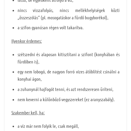
nincs visszafolyás, nincs mellékhelyiségek közti
„összeszólás” (pl. mosogatáskor a fürdő bugyborékol),
a szifon gyanúsan régen volt takarítva.
Ilyenkor érdemes:
szétszedni és alaposan kitisztítani a szifont (konyhában és
fürdőben is),
egy nem lobogó, de nagyon forró vizes átöblítést csinálni a
konyhai ágon,
a zuhanynál hajfogót tenni, és azt rendszeresen üríteni,
nem keverni a különböző vegyszereket (ez aranyszabály).
Szakember kell, ha:
a víz már nem folyik le, csak megáll,