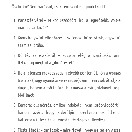
Őszintén? Nem varázsol, csak rendszerben gondolkodik.
Panaszfelvétel – Mikor kezdődött, hol a legerősebb, volt-e
már beavatkozás?
Gyors helyszíni ellenőrzés – szifonok, bűzelzárók, egyszerű
áramlási próba.
Döntés az eszközről – sokszor elég a spirálozás, ami
fizikailag megtöri a „dugótestet”.
Ha a jelenség makacs vagy mélyebb ponton ül, jön a womás
tisztítás (nagy nyomású vizes mosás), ami nem csak áttolja a
dugót, hanem a cső faláról is lemossa a zsírt, vízkövet, régi
biofilmet.
Kamerás ellenőrzés, amikor indokolt – nem „szép videóért”,
hanem azért, hogy kiderüljön: szerkezeti ok áll-e a
háttérben (illesztés, ellenesés, részleges süllyedés).
Tiszta átadás + tanácsok – mire figyelj, hogy ne térjen vissza