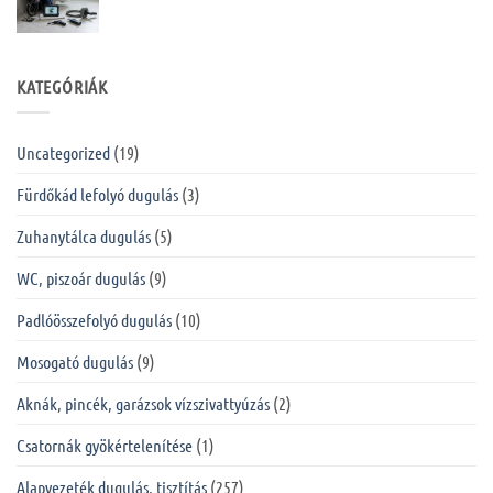
KATEGÓRIÁK
Uncategorized
(19)
Fürdőkád lefolyó dugulás
(3)
Zuhanytálca dugulás
(5)
WC, piszoár dugulás
(9)
Padlóösszefolyó dugulás
(10)
Mosogató dugulás
(9)
Aknák, pincék, garázsok vízszivattyúzás
(2)
Csatornák gyökértelenítése
(1)
Alapvezeték dugulás, tisztítás
(257)