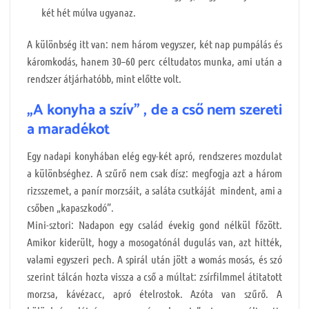
két hét múlva ugyanaz.
A különbség itt van: nem három vegyszer, két nap pumpálás és
káromkodás, hanem 30–60 perc céltudatos munka, ami után a
rendszer átjárhatóbb, mint előtte volt.
„A konyha a szív” , de a cső nem szereti
a maradékot
Egy nadapi konyhában elég egy-két apró, rendszeres mozdulat
a különbséghez. A szűrő nem csak dísz: megfogja azt a három
rizsszemet, a panír morzsáit, a saláta csutkáját mindent, ami a
csőben „kapaszkodó”.
Mini-sztori: Nadapon egy család évekig gond nélkül főzött.
Amikor kiderült, hogy a mosogatónál dugulás van, azt hitték,
valami egyszeri pech. A spirál után jött a womás mosás, és szó
szerint tálcán hozta vissza a cső a múltat: zsírfilmmel átitatott
morzsa, kávézacc, apró ételrostok. Azóta van szűrő. A