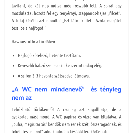
javítani, de két nap múlva még rosszabb lett. A spirál egy
mozdulattal hozott fel egy tenyérnyi, szappanos-hajas „filcet”.
A tulaj később azt mondta: „Ezt látni kellett. Azóta magától
teszi be a hajfogót.”
Hasznos rutin a fürdőben:
Hajfogó kötelező, hetente tisztítani.
Kevesebb habzó szer – a címke szerinti adag elég.
A szifon 2–3 havonta szétszedve, átmosva.
„A WC nem mindenevő” és tényleg
nem az
Lehúzható törlőkendő? A csomag azt sugallhatja, de a
gyakorlat mást mond. A WC papírra és vízre van kitalálva. A
„puha, mégis tartós” kendők nem esnek szét, összeragadnak, és
tökéletes „magot” adnak minden későbbi lerakódásnak.