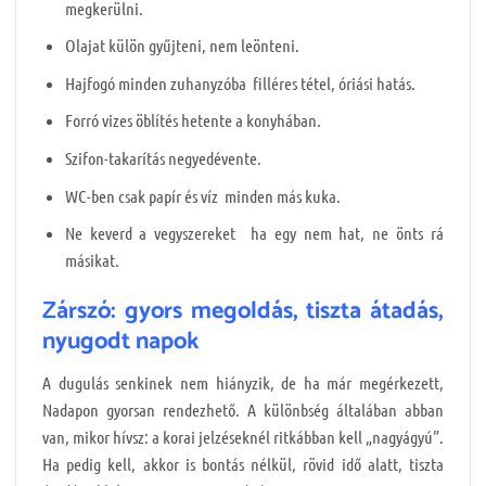
megkerülni.
Olajat külön gyűjteni, nem leönteni.
Hajfogó minden zuhanyzóba filléres tétel, óriási hatás.
Forró vizes öblítés hetente a konyhában.
Szifon-takarítás negyedévente.
WC-ben csak papír és víz minden más kuka.
Ne keverd a vegyszereket ha egy nem hat, ne önts rá
másikat.
Zárszó: gyors megoldás, tiszta átadás,
nyugodt napok
A dugulás senkinek nem hiányzik, de ha már megérkezett,
Nadapon gyorsan rendezhető. A különbség általában abban
van, mikor hívsz: a korai jelzéseknél ritkábban kell „nagyágyú”.
Ha pedig kell, akkor is bontás nélkül, rövid idő alatt, tiszta