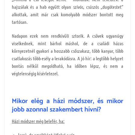
hajszálak és a hab együtt olyan szívós, csúszós „dugótestet”
alkottak, amit már csak komolyabb módszer bontott meg
tartósan.
Nadapon ezek nem rendkívüli sztorik. A csövek ugyanúgy
viselkednek, mint bárhol máshol, de a családi házas
környezetnél gyakori a hosszabb csőszakasz, több kanyar, több
csatlakozás több esély a lerakódásra. A jó hír: a legtöbb helyzet
bontás nélkül megoldható, ha időben lépsz, és nem a
végtelenségig kísérletezel.
Mikor elég a házi módszer, és mikor
jobb azonnal szakembert hívni?
Házi módszer még belefér, ha:
lassú, de egyébként átfolyó a víz,