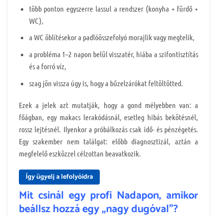
több ponton egyszerre lassul a rendszer (konyha + fürdő +
WC),
a WC öblítésekor a padlóösszefolyó morajlik vagy megtelik,
a probléma 1–2 napon belül visszatér, hiába a szifontisztítás
és a forró víz,
szag jön vissza úgy is, hogy a bűzelzárókat feltöltötted.
Ezek a jelek azt mutatják, hogy a gond mélyebben van: a
főágban, egy makacs lerakódásnál, esetleg hibás bekötésnél,
rossz lejtésnél. Ilyenkor a próbálkozás csak idő- és pénzégetés.
Egy szakember nem találgat: előbb diagnosztizál, aztán a
megfelelő eszközzel célzottan beavatkozik.
Így ügyelj a lefolyóidra
Mit csinál egy profi Nadapon, amikor
beállsz hozzá egy „nagy dugóval”?