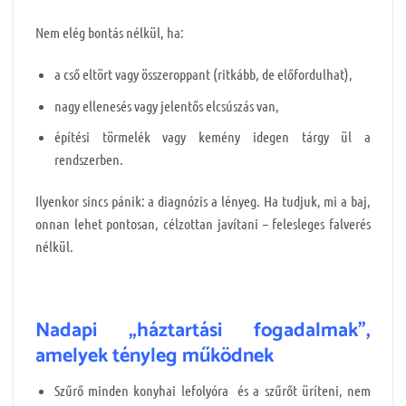
Nem elég bontás nélkül, ha:
a cső eltört vagy összeroppant (ritkább, de előfordulhat),
nagy ellenesés vagy jelentős elcsúszás van,
építési törmelék vagy kemény idegen tárgy ül a
rendszerben.
Ilyenkor sincs pánik: a diagnózis a lényeg. Ha tudjuk, mi a baj,
onnan lehet pontosan, célzottan javítani – felesleges falverés
nélkül.
Nadapi „háztartási fogadalmak”,
amelyek tényleg működnek
Szűrő minden konyhai lefolyóra és a szűrőt üríteni, nem