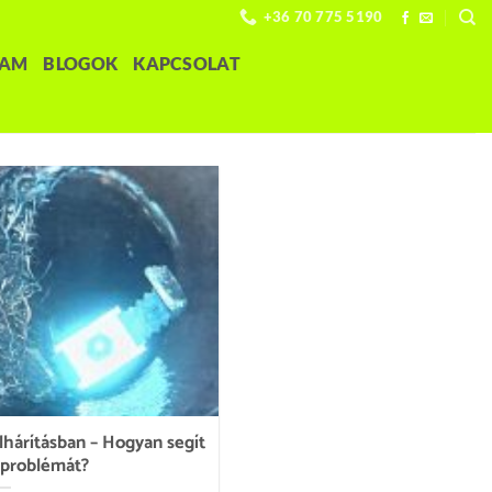
+36 70 775 5190
LAM
BLOGOK
KAPCSOLAT
hárításban – Hogyan segít
 problémát?