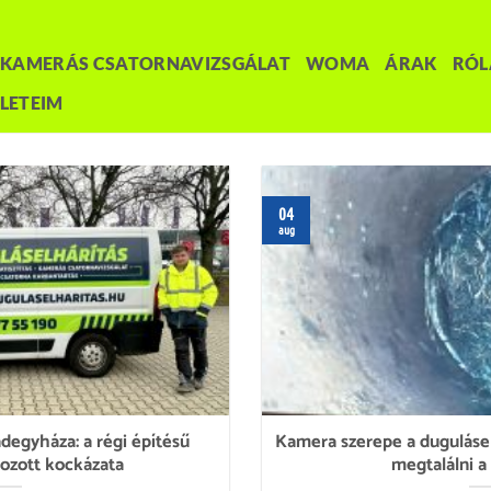
KAMERÁS CSATORNAVIZSGÁLAT
WOMA
ÁRAK
RÓ
LETEIM
04
aug
degyháza: a régi építésű
Kamera szerepe a dugulásel
kozott kockázata
megtalálni a