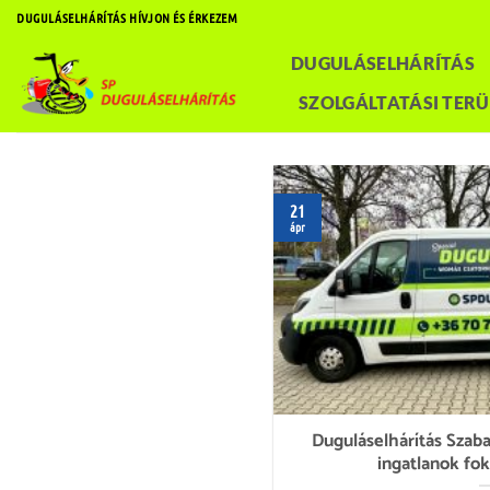
Skip
DUGULÁSELHÁRÍTÁS HÍVJON ÉS ÉRKEZEM
to
DUGULÁSELHÁRÍTÁS
content
SZOLGÁLTATÁSI TERÜ
21
ápr
Duguláselhárítás Szaba
ingatlanok fo