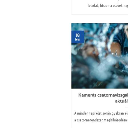
feladat, hiszen a csövek na
03
febr
Kamerás csatornavizsgál
aktuál
A mindennapi élet során gyakran el
a csatornarendszer meghibásodása go