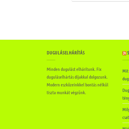
DUGULÁSELHÁRÍTÁS
Minden dugulást elhárítunk. Fix
Mit
duguláselhártás díjakkal dolgozunk.
dugu
Modern eszközeinkkel bontás nélkül
Dug
tiszta munkát végzünk.
tén
Mily
csa
Mié