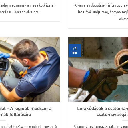
mindig megvannak a maga kockázatai.
A kamerás duguláselhárítás gyors é
során is--- Tovább olvasom...
lehetővé. Tudja meg, hogyan segí
olvaso
24
febr
lat – A legjobb módszer a
Lerakódások a csatorna
émák feltárására
csatornavizsgál
s meghatározása nem mindig egyszerű
A kamerás csatornavizsgálat egy m