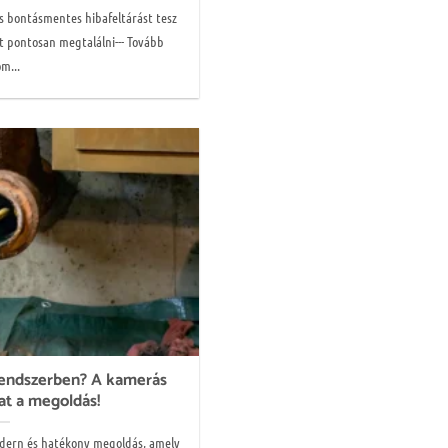
s bontásmentes hibafeltárást tesz
t pontosan megtalálni--- Tovább
m...
rendszerben? A kamerás
at a megoldás!
odern és hatékony megoldás, amely