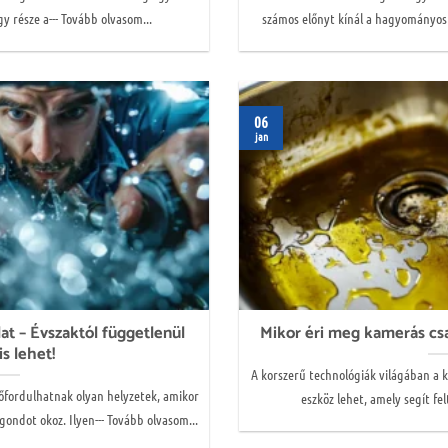
gy része a--- Tovább olvasom...
számos előnyt kínál a hagyományos 
06
jan
at – Évszaktól függetlenül
Mikor éri meg kamerás csa
is lehet!
A korszerű technológiák világában a 
őfordulhatnak olyan helyzetek, amikor
eszköz lehet, amely segít fel
ndot okoz. Ilyen--- Tovább olvasom...