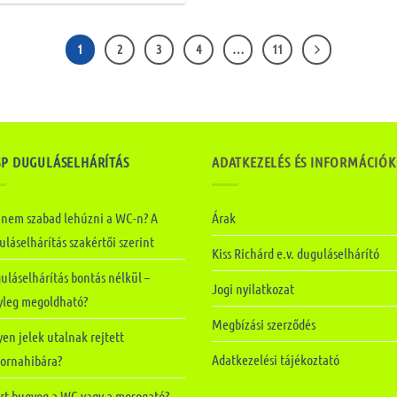
1
2
3
4
…
11
SP DUGULÁSELHÁRÍTÁS
ADATKEZELÉS ÉS INFORMÁCIÓK
 nem szabad lehúzni a WC-n? A
Árak
láselhárítás szakértői szerint
Kiss Richárd e.v. duguláselhárító
uláselhárítás bontás nélkül –
Jogi nyilatkozat
yleg megoldható?
Megbízási szerződés
en jelek utalnak rejtett
Adatkezelési tájékoztató
tornahibára?
rt bugyog a WC vagy a mosogató?