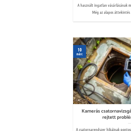
A használt ingatlan vásárlásának 
Még az alapos áttekintés 
10
márc
Kamerás csatornavizsgá
rejtett probl
A csatornarendszer hibáinak ponto