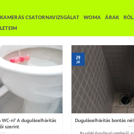
KAMERÁS CSATORNAVIZSGÁLAT
WOMA
ÁRAK
RÓ
LETEIM
29
júl
a WC-n? A duguláselhárítás
Duguláselhárítás bontás né
ői szerint
Ha valaki dugulással szembesül, a