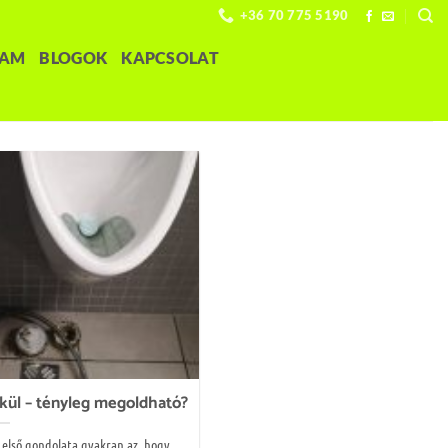
+36 70 775 5190
LAM
BLOGOK
KAPCSOLAT
lkül – tényleg megoldható?
z első gondolata gyakran az, hogy