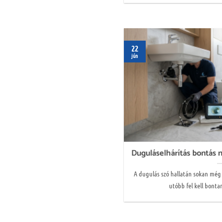
22
jún
Duguláselhárítás bontás 
A dugulás szó hallatán sokan még
utóbb fel kell bontan