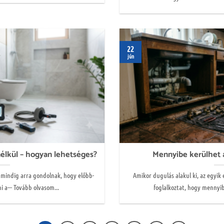
22
jún
nélkül – hogyan lehetséges?
Mennyibe kerülhet a
 mindig arra gondolnak, hogy előbb-
Amikor dugulás alakul ki, az egyik 
i a--- Tovább olvasom...
foglalkoztat, hogy mennyibe