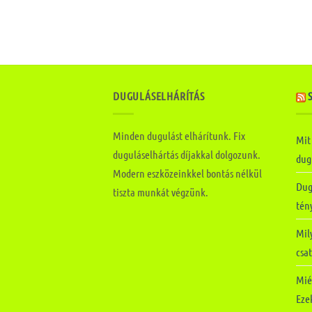
DUGULÁSELHÁRÍTÁS
Minden dugulást elhárítunk. Fix
Mit
duguláselhártás díjakkal dolgozunk.
dugu
Modern eszközeinkkel bontás nélkül
Dug
tiszta munkát végzünk.
tén
Mily
csa
Mié
Ezek