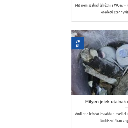
Mit nem szabad lehúzni a WC-n? – R
eredetű szennyvíz
29
júl
Milyen jelek utalnak 
Amikor a lefolyó lassabban nyeli el 
fürdőszobában vagy