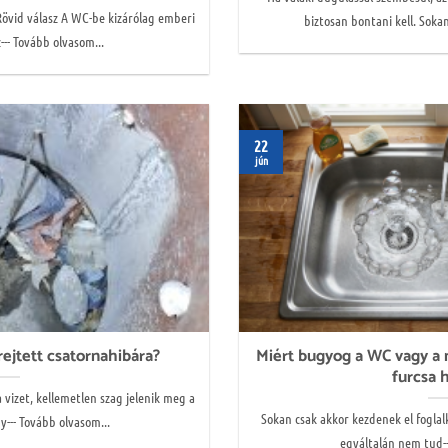
övid válasz A WC-be kizárólag emberi
biztosan bontani kell. Sokan
--- Tovább olvasom...
22
jún
rejtett csatornahibára?
Miért bugyog a WC vagy a 
furcsa 
a vizet, kellemetlen szag jelenik meg a
Sokan csak akkor kezdenek el foglalk
--- Tovább olvasom...
egyáltalán nem tud--