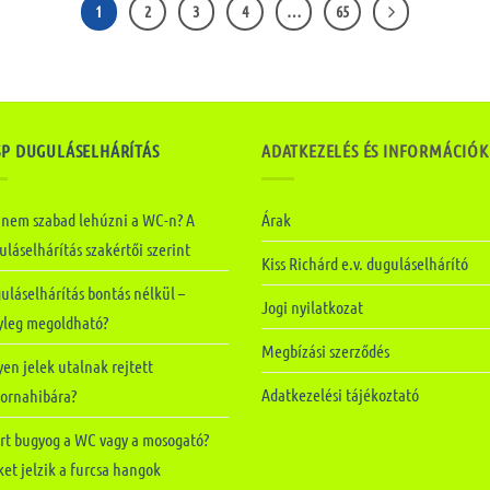
1
2
3
4
…
65
SP DUGULÁSELHÁRÍTÁS
ADATKEZELÉS ÉS INFORMÁCIÓK
 nem szabad lehúzni a WC-n? A
Árak
láselhárítás szakértői szerint
Kiss Richárd e.v. duguláselhárító
uláselhárítás bontás nélkül –
Jogi nyilatkozat
yleg megoldható?
Megbízási szerződés
en jelek utalnak rejtett
Adatkezelési tájékoztató
tornahibára?
rt bugyog a WC vagy a mosogató?
et jelzik a furcsa hangok