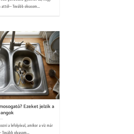
 attól--- Tovább olvasom...
mosogató? Ezeket jelzik a
hangok
ozni a lefolyóval, amikor a víz már
- Tovább olvasom...