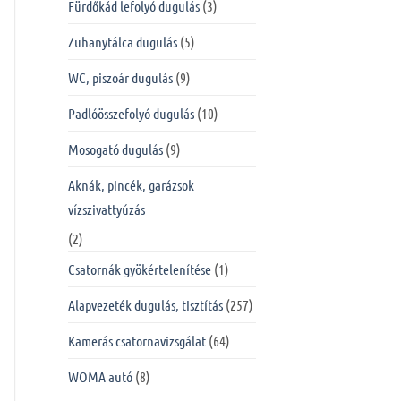
Fürdőkád lefolyó dugulás
(3)
Zuhanytálca dugulás
(5)
WC, piszoár dugulás
(9)
Padlóösszefolyó dugulás
(10)
Mosogató dugulás
(9)
Aknák, pincék, garázsok
vízszivattyúzás
(2)
Csatornák gyökértelenítése
(1)
Alapvezeték dugulás, tisztítás
(257)
Kamerás csatornavizsgálat
(64)
WOMA autó
(8)