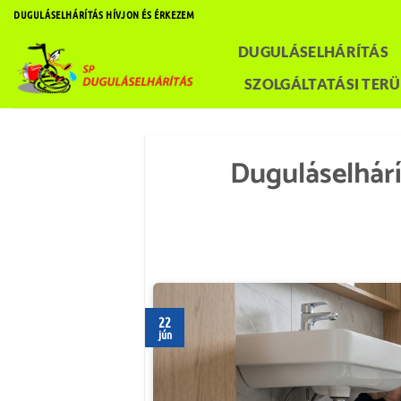
Skip
DUGULÁSELHÁRÍTÁS HÍVJON ÉS ÉRKEZEM
to
DUGULÁSELHÁRÍTÁS
content
SZOLGÁLTATÁSI TERÜ
Duguláselhárí
22
jún