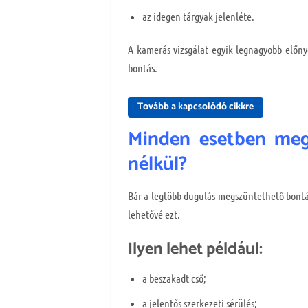
az idegen tárgyak jelenléte.
A kamerás vizsgálat egyik legnagyobb előnye
bontás.
Tovább a kapcsolódó cikkre
Minden esetben mego
nélkül?
Bár a legtöbb dugulás megszüntethető bontá
lehetővé ezt.
Ilyen lehet például:
a beszakadt cső;
a jelentős szerkezeti sérülés;