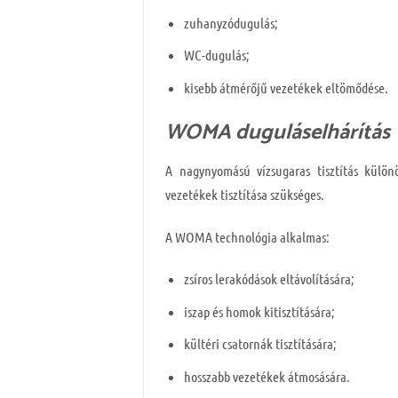
zuhanyzódugulás;
WC-dugulás;
kisebb átmérőjű vezetékek eltömődése.
WOMA duguláselhárítás
A nagynyomású vízsugaras tisztítás külö
vezetékek tisztítása szükséges.
A WOMA technológia alkalmas:
zsíros lerakódások eltávolítására;
iszap és homok kitisztítására;
kültéri csatornák tisztítására;
hosszabb vezetékek átmosására.