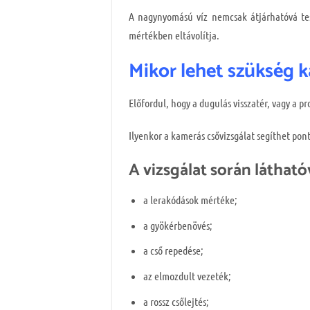
A nagynyomású víz nemcsak átjárhatóvá tes
mértékben eltávolítja.
Mikor lehet szükség 
Előfordul, hogy a dugulás visszatér, vagy a 
Ilyenkor a kamerás csővizsgálat segíthet pont
A vizsgálat során látható
a lerakódások mértéke;
a gyökérbenövés;
a cső repedése;
az elmozdult vezeték;
a rossz csőlejtés;