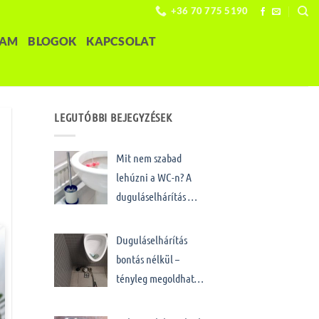
+36 70 775 5190
LAM
BLOGOK
KAPCSOLAT
LEGUTÓBBI BEJEGYZÉSEK
Mit nem szabad
lehúzni a WC-n? A
duguláselhárítás …
Duguláselhárítás
bontás nélkül –
tényleg megoldhat…