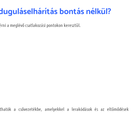
duguláselhárítás bontás nélkül?
érni a meglévő csatlakozási pontokon keresztül.
tathatók a csővezetékbe, amelyekkel a lerakódások és az eltömődések