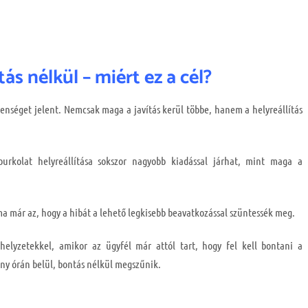
s nélkül – miért ez a cél?
lenséget jelent. Nemcsak maga a javítás kerül többe, hanem a helyreállítás
burkolat helyreállítása sokszor nagyobb kiadással járhat, mint maga a
ma már az, hogy a hibát a lehető legkisebb beavatkozással szüntessék meg.
helyzetekkel, amikor az ügyfél már attól tart, hogy fel kell bontani a
ny órán belül, bontás nélkül megszűnik.