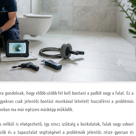
a gondolnak, hogy előbb-utóbb fel kell bontani a padlót vagy a falat. Ez a
gyakran csak jelentős bontási munkával lehetett hozzáférni a problémás
zonban ma már egészen másképp működik.
 nélkül is elvégezhető, így nincs szükség a burkolatok, falak vagy udvari
ök és a tapasztalat segítségével a problémák jelentős része gyorsan és