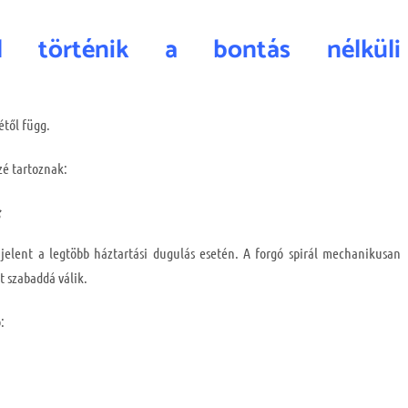
el történik a bontás nélküli
étől függ.
é tartoznak:
jelent a legtöbb háztartási dugulás esetén. A forgó spirál mechanikusan
ét szabaddá válik.
: