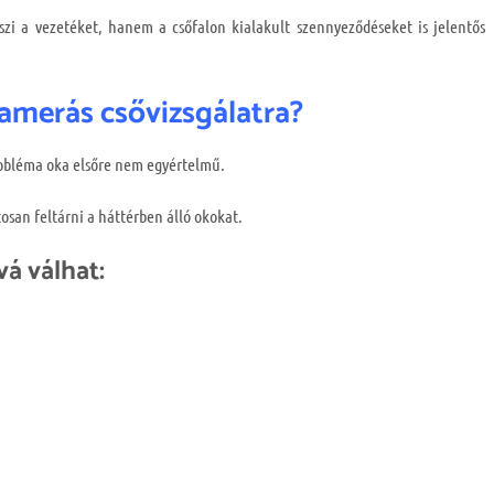
zi a vezetéket, hanem a csőfalon kialakult szennyeződéseket is jelentős
kamerás csővizsgálatra?
probléma oka elsőre nem egyértelmű.
osan feltárni a háttérben álló okokat.
vá válhat: