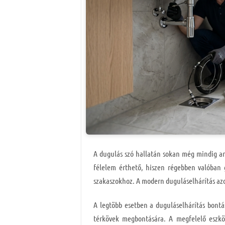
A dugulás szó hallatán sokan még mindig arr
félelem érthető, hiszen régebben valóban 
szakaszokhoz. A modern duguláselhárítás a
A legtöbb esetben a duguláselhárítás bontás
térkövek megbontására. A megfelelő eszköz