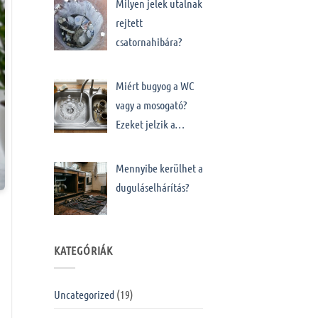
Milyen jelek utalnak
rejtett
csatornahibára?
Miért bugyog a WC
vagy a mosogató?
Ezeket jelzik a…
Mennyibe kerülhet a
duguláselhárítás?
KATEGÓRIÁK
Uncategorized
(19)