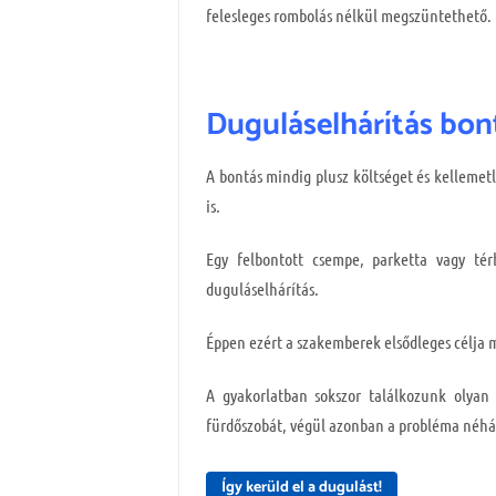
felesleges rombolás nélkül megszüntethető.
Duguláselhárítás bontá
A bontás mindig plusz költséget és kellemet
is.
Egy felbontott csempe, parketta vagy tér
duguláselhárítás.
Éppen ezért a szakemberek elsődleges célja 
A gyakorlatban sokszor találkozunk olyan 
fürdőszobát, végül azonban a probléma néhá
Így kerüld el a dugulást!