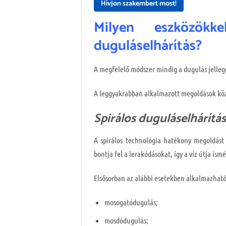
Hívjon szakembert most!
Milyen eszközökk
duguláselhárítás?
A megfelelő módszer mindig a dugulás jelleg
A leggyakrabban alkalmazott megoldások köz
Spirálos duguláselhárítás
A spirálos technológia hatékony megoldást 
bontja fel a lerakódásokat, így a víz útja ism
Elsősorban az alábbi esetekben alkalmazható
mosogatódugulás;
mosdódugulás;