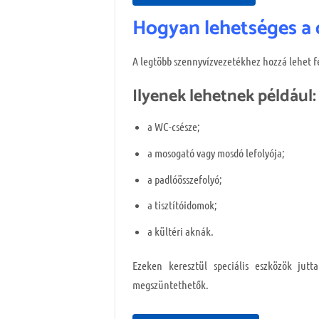
Hogyan lehetséges a 
A legtöbb szennyvízvezetékhez hozzá lehet f
Ilyenek lehetnek például:
a WC-csésze;
a mosogató vagy mosdó lefolyója;
a padlóösszefolyó;
a tisztítóidomok;
a kültéri aknák.
Ezeken keresztül speciális eszközök jut
megszüntethetők.