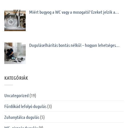
Miért bugyog a WC vagy a mosogató? Ezeket jelzik a…
Duguláselhárítás bontás nélkül – hogyan lehetséges…
KATEGÓRIÁK
Uncategorized
(19)
Fürdőkád lefolyó dugulás
(3)
Zuhanytálca dugulás
(5)
WC, piszoár dugulás
(9)