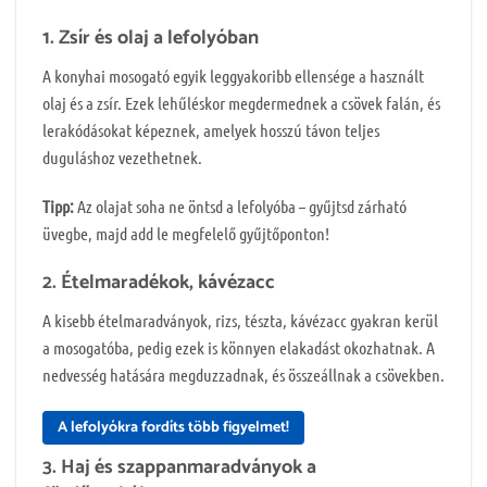
1. Zsír és olaj a lefolyóban
A konyhai mosogató egyik leggyakoribb ellensége a használt
olaj és a zsír. Ezek lehűléskor megdermednek a csövek falán, és
lerakódásokat képeznek, amelyek hosszú távon teljes
duguláshoz vezethetnek.
Tipp:
Az olajat soha ne öntsd a lefolyóba – gyűjtsd zárható
üvegbe, majd add le megfelelő gyűjtőponton!
2. Ételmaradékok, kávézacc
A kisebb ételmaradványok, rizs, tészta, kávézacc gyakran kerül
a mosogatóba, pedig ezek is könnyen elakadást okozhatnak. A
nedvesség hatására megduzzadnak, és összeállnak a csövekben.
A lefolyókra fordíts több figyelmet!
3. Haj és szappanmaradványok a