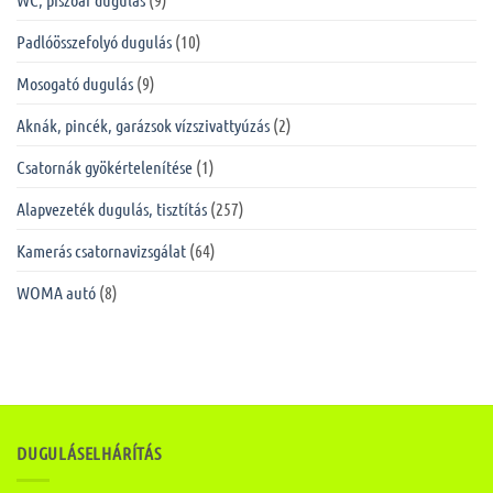
Padlóösszefolyó dugulás
(10)
Mosogató dugulás
(9)
Aknák, pincék, garázsok vízszivattyúzás
(2)
Csatornák gyökértelenítése
(1)
Alapvezeték dugulás, tisztítás
(257)
Kamerás csatornavizsgálat
(64)
WOMA autó
(8)
DUGULÁSELHÁRÍTÁS