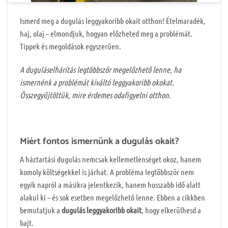
Ismerd meg a dugulás leggyakoribb okait otthon! Ételmaradék,
haj, olaj – elmondjuk, hogyan előzheted meg a problémát.
Tippek és megoldások egyszerűen.
A duguláselhárítás legtöbbször megelőzhető lenne, ha
ismernénk a problémát kiváltó leggyakoribb okokat.
Összegyűjtöttük, mire érdemes odafigyelni otthon.
Miért fontos ismernünk a dugulás okait?
A háztartási dugulás nemcsak kellemetlenséget okoz, hanem
komoly költségekkel is járhat. A probléma legtöbbször nem
egyik napról a másikra jelentkezik, hanem hosszabb idő alatt
alakul ki – és sok esetben megelőzhető lenne. Ebben a cikkben
bemutatjuk a
dugulás leggyakoribb okait
, hogy elkerülhesd a
bajt.