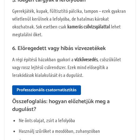
5. Idegen tárgyak a lefolyóban
Gyerekjáték, kupak, fültisztító pálcika, tampon – ezek gyakran
véletlenül kerülnek a lefolyóba, de hatalmas károkat
okozhatnak. Sok esetben csak
kamerás csővizsgálattal
lehet
megtalálni őket.
6. Elöregedett vagy hibás vízvezetékek
A régi építésű házakban gyakori a
vízkövesedés
, csőszűkület
vagy rossz lejtésű csőrendszer. Ezek mind elősegítik a
lerakódások kialakulását és a dugulást.
Professzionális csatornatisztítás
Összefoglalás: hogyan előzhetjük meg a
dugulást?
Ne önts olajat, zsírt a lefolyóba
Használj szűrőket a mosdóban, zuhanyzóban