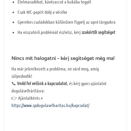
Ételmaradékot, kávézaccot a kukába tegyél
Csak WC-papírt dobj a vécébe
Gyerekes családokban különösen figyelj az apró tárgyakra
Ha visszatérő problémát észlelsz, kérj
szakértői segítséget
Nincs mit halogatni – kérj segítséget még ma!
Ha már jelentkezett a probléma, ne várd meg, amíg
súlyosbodik!
📞
Vedd fel velünk a kapcsolatot
, és kérj gyors ajánlatot
duguláselhárításra:
👉 Ajánlatkérés »
https://www.spdugulaselharitas.hu/kapcsolat/