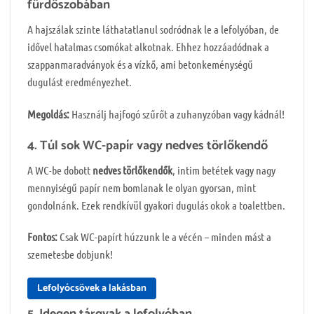
fürdőszobában
A hajszálak szinte láthatatlanul sodródnak le a lefolyóban, de
idővel hatalmas csomókat alkotnak. Ehhez hozzáadódnak a
szappanmaradványok és a vízkő, ami betonkeménységű
dugulást eredményezhet.
Megoldás:
Használj hajfogó szűrőt a zuhanyzóban vagy kádnál!
4. Túl sok WC-papír vagy nedves törlőkendő
A WC-be dobott
nedves törlőkendők
, intim betétek vagy nagy
mennyiségű papír nem bomlanak le olyan gyorsan, mint
gondolnánk. Ezek rendkívül gyakori dugulás okok a toalettben.
Fontos:
Csak WC-papírt húzzunk le a vécén – minden mást a
szemetesbe dobjunk!
Lefolyócsövek a lakásban