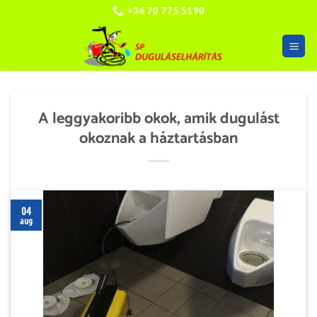
Skip
+36 70 775 5190
to
content
A leggyakoribb okok, amik dugulást
okoznak a háztartásban
04
aug