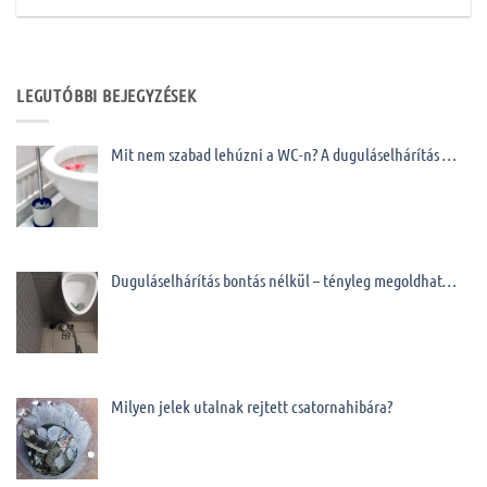
LEGUTÓBBI BEJEGYZÉSEK
Mit nem szabad lehúzni a WC-n? A duguláselhárítás …
Duguláselhárítás bontás nélkül – tényleg megoldhat…
Milyen jelek utalnak rejtett csatornahibára?