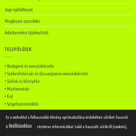
Jogi nyilatkozat
Megbízási szerződés
Adatkezelési tájékoztató
TELEPÜLÉSEK
• Budapest és vonzáskörzete
• Székesfehérvár és Dunaújváros vonzáskörzete
• Siófok és környéke
• Martonvásár
• Érd
• Szigetszentmiklós
Ez a weboldal a felhasználói élmény optimalizálása érdekében sütiket használ.
Beállításokban
A
részletes információkat talál a használt sütikről (cookies),
Készítette:
Mai Marketing