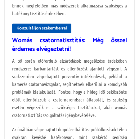
Ennek megfelelően más módszerek alkalmazása szükséges a
hatékony tisztítás érdekében.
Konzultáljon szakemberrel
Womás csatornatisztítás: Még ősszel
érdemes elvégeztetni!
A tél során előforduló elzáródások megelőzése érdekében
rendszeres karbantartást és ellenőrzést ajánlott végezni. A
szakszerűen végrehajtott preventív intézkedések, például a
kamerás csatornavizsgálat, segíthetnek elkerülni a komolyabb
problémák kialakulását. Fontos, hogy a hideg idő beköszönte
előtt ellenőrizzük a csatornarendszer állapotát, és szükség
esetén végezzük el a szükséges tisztításokat, akár womás
csatornatisztítás szolgáltatás igénybevételéve.
Az önállóan végrehajtott duguláselhárítási próbálkozások télen
gyakran kevésbé hatékonyan, mint szakértő segítség