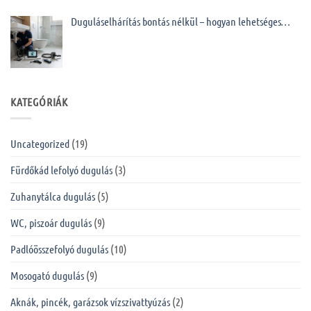
Duguláselhárítás bontás nélkül – hogyan lehetséges…
KATEGÓRIÁK
Uncategorized
(19)
Fürdőkád lefolyó dugulás
(3)
Zuhanytálca dugulás
(5)
WC, piszoár dugulás
(9)
Padlóösszefolyó dugulás
(10)
Mosogató dugulás
(9)
Aknák, pincék, garázsok vízszivattyúzás
(2)