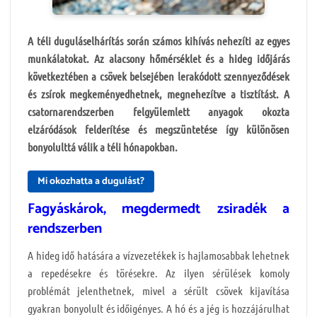
A téli duguláselhárítás során számos kihívás nehezíti az egyes
munkálatokat. Az alacsony hőmérséklet és a hideg időjárás
következtében a csövek belsejében lerakódott szennyeződések
és zsírok megkeményedhetnek, megnehezítve a tisztítást. A
csatornarendszerben felgyülemlett anyagok okozta
elzáródások felderítése és megszüntetése így különösen
bonyolulttá válik a téli hónapokban.
Mi okozhatta a dugulást?
Fagyáskárok, megdermedt zsiradék a
rendszerben
A hideg idő hatására a vízvezetékek is hajlamosabbak lehetnek
a repedésekre és törésekre. Az ilyen sérülések komoly
problémát jelenthetnek, mivel a sérült csövek kijavítása
gyakran bonyolult és időigényes. A hó és a jég is hozzájárulhat