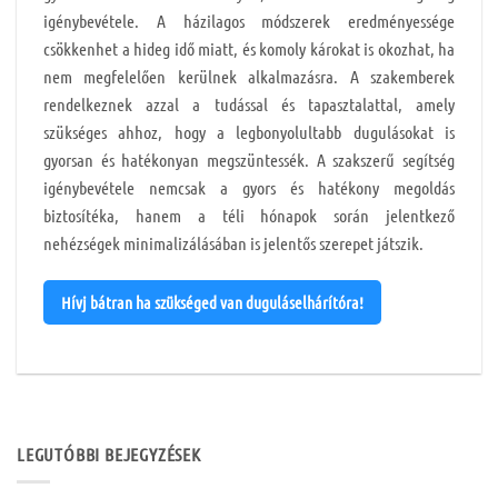
igénybevétele. A házilagos módszerek eredményessége
csökkenhet a hideg idő miatt, és komoly károkat is okozhat, ha
nem megfelelően kerülnek alkalmazásra. A szakemberek
rendelkeznek azzal a tudással és tapasztalattal, amely
szükséges ahhoz, hogy a legbonyolultabb dugulásokat is
gyorsan és hatékonyan megszüntessék. A szakszerű segítség
igénybevétele nemcsak a gyors és hatékony megoldás
biztosítéka, hanem a téli hónapok során jelentkező
nehézségek minimalizálásában is jelentős szerepet játszik.
Hívj bátran ha szükséged van duguláselhárítóra!
LEGUTÓBBI BEJEGYZÉSEK