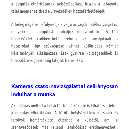
a dugulás elhárításának nehézségeihez, hiszen a lefagyott
talaj megnehezítheti a vízvezetékek hozzáférhetőségét.
A hideg időjárás befolyásolja a vegyi anyagok hatékonyságát is,
melyekkel a dugulást próbáljuk megszüntetni. A téli
hőmérséklet csökkentheti ezeknek az anyagoknak a
hatásfokát, így szükségessé válhat különleges kémiai
készítmények alkalmazása. Ezek gyakran költségesebbek és
hosszabb ideig tart, míg kifejtik hatásukat.
Kamerás csatornavizsgálattal célirányosan
indulhat a munka
Az időjárás mellett a belső tér hőmérséklete is kihatással lehet
a dugulás elhárítására. A fűtött helyiségekben a csövek és
lefolyók hőmérséklete eltérhet a külsőtől, ami a
szennyeződések más jellegű lerakódását eredményezheti.