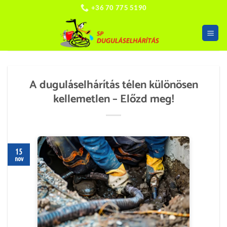
Skip
+36 70 775 5190
to
content
A duguláselhárítás télen különösen
kellemetlen – Előzd meg!
15
nov