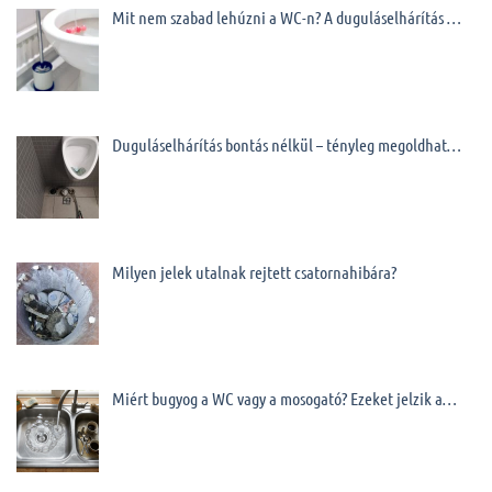
Mit nem szabad lehúzni a WC-n? A duguláselhárítás …
Duguláselhárítás bontás nélkül – tényleg megoldhat…
Milyen jelek utalnak rejtett csatornahibára?
Miért bugyog a WC vagy a mosogató? Ezeket jelzik a…