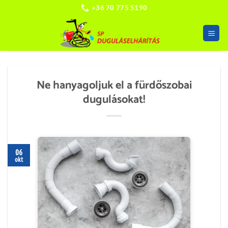
Skip
+36 70 775 5190
to
content
Ne hanyagoljuk el a fürdőszobai
dugulásokat!
06
okt