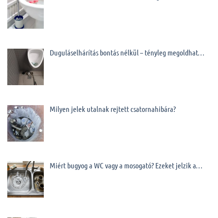
Duguláselhárítás bontás nélkül – tényleg megoldhat…
Milyen jelek utalnak rejtett csatornahibára?
Miért bugyog a WC vagy a mosogató? Ezeket jelzik a…