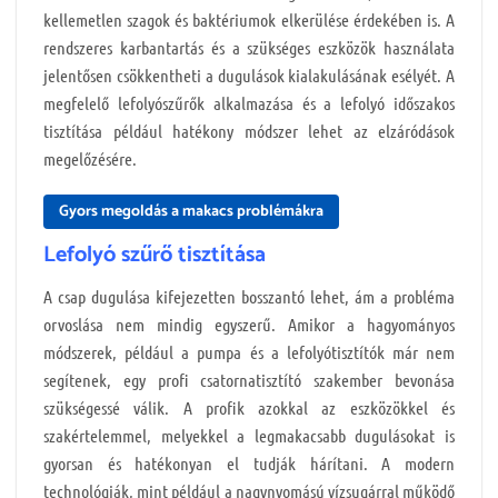
kellemetlen szagok és baktériumok elkerülése érdekében is. A
rendszeres karbantartás és a szükséges eszközök használata
jelentősen csökkentheti a dugulások kialakulásának esélyét. A
megfelelő lefolyószűrők alkalmazása és a lefolyó időszakos
tisztítása például hatékony módszer lehet az elzáródások
megelőzésére.
Gyors megoldás a makacs problémákra
Lefolyó szűrő tisztítása
A csap dugulása kifejezetten bosszantó lehet, ám a probléma
orvoslása nem mindig egyszerű. Amikor a hagyományos
módszerek, például a pumpa és a lefolyótisztítók már nem
segítenek, egy profi csatornatisztító szakember bevonása
szükségessé válik. A profik azokkal az eszközökkel és
szakértelemmel, melyekkel a legmakacsabb dugulásokat is
gyorsan és hatékonyan el tudják hárítani. A modern
technológiák, mint például a nagynyomású vízsugárral működő