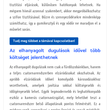
tisztítási eljárások, különösen hatékonyak lehetnek. Ha
mégsem hívnál azonnal szakembert, akkor megpróbálkozhatsz
a szifon tisztításával. Bűzre és szennyeződésekre mindenképp
számíthatsz, így a gumikesztyű és egy vödör ne maradjon el a
művelet során.
Tudj meg többet a témával kapcsolatban!
Az elhanyagolt dugulások idővel több
költséget jelenthetnek
Az elhanyagolt dugulások nem csak a fürdőszobánkban, hanem
a teljes csatornarendszerben elzáródásokat okozhatnak. Az
apróbb elzáródások idővel komolyabb károsodásokhoz
vezethetnek, amelyek javítása sokkal költségesebb és
időigényesebb lehet. Egyik legmodernebb és leghatékonyabb
eszköz a kamerás csatornavizsgálat, mely lehetővé teszi a
csatornarendszer belső állapotának pontos felmérését. Ez a
módszer segít azonosítani a pontos forrást és annak mértékét,