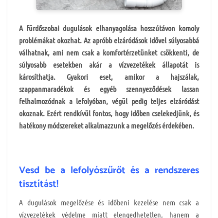
A fürdőszobai dugulások elhanyagolása hosszútávon komoly
problémákat okozhat. Az apróbb elzáródások idővel súlyosabbá
válhatnak, ami nem csak a komfortérzetünket csökkenti, de
súlyosabb esetekben akár a vízvezetékek állapotát is
károsíthatja. Gyakori eset, amikor a hajszálak,
szappanmaradékok és egyéb szennyeződések lassan
felhalmozódnak a lefolyóban, végül pedig teljes elzáródást
okoznak. Ezért rendkívül fontos, hogy időben cselekedjünk, és
hatékony módszereket alkalmazzunk a megelőzés érdekében.
Vesd be a lefolyószűrőt és a rendszeres
tisztítást!
A dugulások megelőzése és időbeni kezelése nem csak a
vízvezetékek védelme miatt elengedhetetlen, hanem a