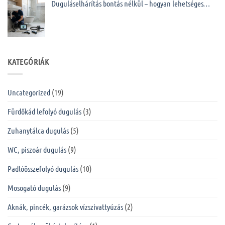
Duguláselhárítás bontás nélkül – hogyan lehetséges…
KATEGÓRIÁK
Uncategorized
(19)
Fürdőkád lefolyó dugulás
(3)
Zuhanytálca dugulás
(5)
WC, piszoár dugulás
(9)
Padlóösszefolyó dugulás
(10)
Mosogató dugulás
(9)
Aknák, pincék, garázsok vízszivattyúzás
(2)