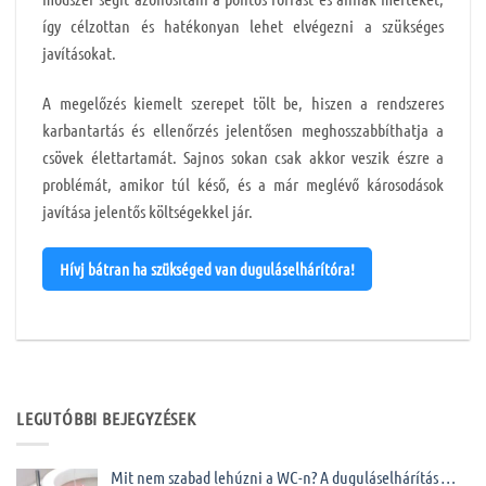
így célzottan és hatékonyan lehet elvégezni a szükséges
javításokat.
A megelőzés kiemelt szerepet tölt be, hiszen a rendszeres
karbantartás és ellenőrzés jelentősen meghosszabbíthatja a
csövek élettartamát. Sajnos sokan csak akkor veszik észre a
problémát, amikor túl késő, és a már meglévő károsodások
javítása jelentős költségekkel jár.
Hívj bátran ha szükséged van duguláselhárítóra!
LEGUTÓBBI BEJEGYZÉSEK
Mit nem szabad lehúzni a WC-n? A duguláselhárítás …