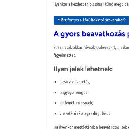
Ilyenkor a kezdetben olcsónak tűnő megoldás
Miért fontos a körültekintő szakember?
A gyors beavatkozás 
Sokan csak akkor hívnak szakembert, amikor 
figyelmeztet.
Ilyen jelek lehetnek:
lassú vízelvezetés;
bugyogó hangok;
kellemetlen szagok;
visszatérő részleges dugulások.
Ha ilyenkor megtörténik a beavatkozás, sok 