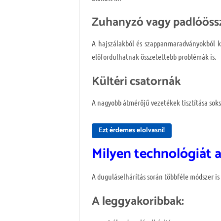
Zuhanyzó vagy padlóöss
A hajszálakból és szappanmaradványokból ki
előfordulhatnak összetettebb problémák is.
Kültéri csatornák
A nagyobb átmérőjű vezetékek tisztítása soks
Ezt érdemes elolvasni!
Milyen technológiát 
A duguláselhárítás során többféle módszer is
A leggyakoribbak: