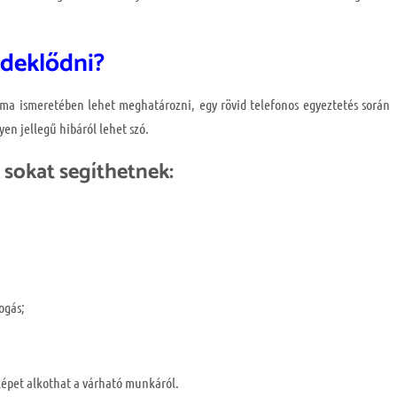
rdeklődni?
léma ismeretében lehet meghatározni, egy rövid telefonos egyeztetés során
en jellegű hibáról lehet szó.
sokat segíthetnek:
;
ogás;
képet alkothat a várható munkáról.