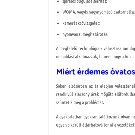
spirálos duguláselhárítás;
WOMA, vagyis nagynyomású csatornatiszt
kamerás csővizsgálat;
nyomvonal meghatározás.
A megfelelő technológia kiválasztása mindig
megoldást alkalmazzák, hanem hogy a hiba 
Miért érdemes óvatosn
Sokan elsősorban az ár alapján választana
rendkívül alacsony árak mögött előfordulh
szüntetik meg a problémát.
A gyakorlatban gyakran találkozunk olyan he
ugyan sikerült átjárhatóvá tenni a vezetéket