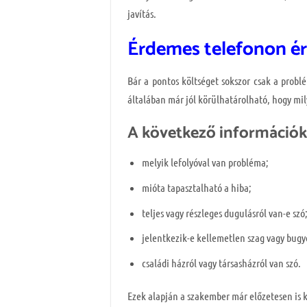
javítás.
Érdemes telefonon é
Bár a pontos költséget sokszor csak a prob
általában már jól körülhatárolható, hogy mily
A következő információk 
melyik lefolyóval van probléma;
mióta tapasztalható a hiba;
teljes vagy részleges dugulásról van-e szó
jelentkezik-e kellemetlen szag vagy bugy
családi házról vagy társasházról van szó.
Ezek alapján a szakember már előzetesen is 