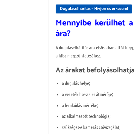
Duguláselhárítás – Hívjon és érkezem!
Mennyibe kerülhet a 
ára?
A duguláselhárítás ára elsősorban attól függ
a hiba megszüntetéséhez.
Az árakat befolyásolhatj
a dugulás helye;
a vezeték hossza és átmérője;
a lerakódás mértéke;
az alkalmazott technológia;
szükséges-e kamerás csővizsgálat;