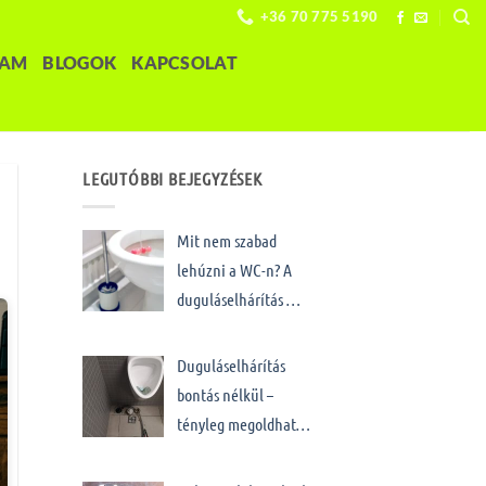
+36 70 775 5190
LAM
BLOGOK
KAPCSOLAT
LEGUTÓBBI BEJEGYZÉSEK
Mit nem szabad
lehúzni a WC-n? A
duguláselhárítás …
Duguláselhárítás
bontás nélkül –
tényleg megoldhat…