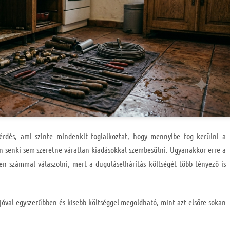
érdés, ami szinte mindenkit foglalkoztat, hogy mennyibe fog kerülni a
en senki sem szeretne váratlan kiadásokkal szembesülni. Ugyanakkor erre a
n számmal válaszolni, mert a duguláselhárítás költségét több tényező is
 jóval egyszerűbben és kisebb költséggel megoldható, mint azt elsőre sokan