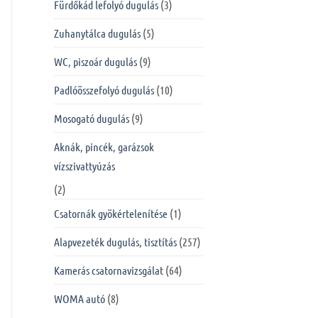
Fürdőkád lefolyó dugulás
(3)
Zuhanytálca dugulás
(5)
WC, piszoár dugulás
(9)
Padlóösszefolyó dugulás
(10)
Mosogató dugulás
(9)
Aknák, pincék, garázsok
vízszivattyúzás
(2)
Csatornák gyökértelenítése
(1)
Alapvezeték dugulás, tisztítás
(257)
Kamerás csatornavizsgálat
(64)
WOMA autó
(8)