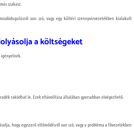
más szakasz.
sdódugulásról van szó, vagy egy kültéri szennyvízvezetékben kialakult
folyásolja a költségeket
 igényelnek.
radék rakódhat le. Ezek eltávolítása általában gyorsabban elvégezhető.
ásolja, hogy egyszerű eltömődésről van szó, vagy a probléma a fővezetékben