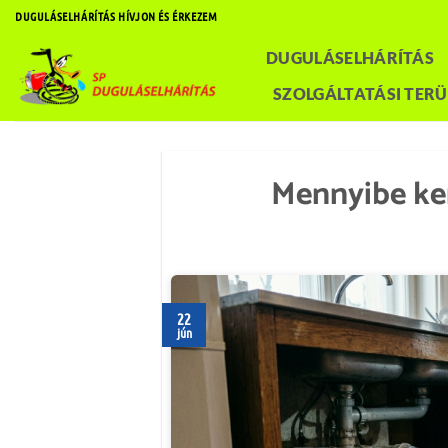
Skip
DUGULÁSELHÁRÍTÁS HÍVJON ÉS ÉRKEZEM
to
DUGULÁSELHÁRÍTÁS
content
SZOLGÁLTATÁSI TERÜ
Mennyibe ker
22
jún