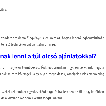
ítás;
 az adott probléma függvénye. A cél nem az, hogy a lehető legbonyolultabb
a lehető leghatékonyabban szűnjön meg.
ak lenni a túl olcsó ajánlatokkal?
k, ami teljesen természetes. Érdemes azonban figyelembe venni, hogy a
atnak rejtett költségek vagy olyan megoldások, amelyek csak átmenetileg
lyzetekkel, amikor egy visszatérő dugulás hátterében az áll, hogy korábban
, de a kiváltó okot nem sikerült megszüntetni.