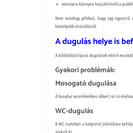
mennyire könnyen hozzáférhető a problé
Nem mindegy például, hogy egy egyszerű mo
komolyabb elzáródásról.
A dugulás helye is be
A különböző típusú dugulások eltérő munkát
Gyakori problémák:
Mosogató dugulása
A konyhai vezetékekben idővel zsír és ételma
WC-dugulás
A WC esetében a helyzetet jelentősen befoly
alakult ki.