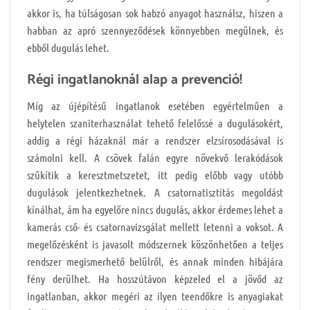
akkor is, ha túlságosan sok habzó anyagot használsz, hiszen a
habban az apró szennyeződések könnyebben megülnek, és
ebből dugulás lehet.
Régi ingatlanoknál alap a prevenció!
Míg az újépítésű ingatlanok esetében egyértelműen a
helytelen szaniterhasználat tehető felelőssé a dugulásokért,
addig a régi házaknál már a rendszer elzsírosodásával is
számolni kell. A csövek falán egyre növekvő lerakódások
szűkítik a keresztmetszetet, itt pedig előbb vagy utóbb
dugulások jelentkezhetnek. A csatornatisztítás megoldást
kínálhat, ám ha egyelőre nincs dugulás, akkor érdemes lehet a
kamerás cső- és csatornavizsgálat mellett letenni a voksot. A
megelőzésként is javasolt módszernek köszönhetően a teljes
rendszer megismerhető belülről, és annak minden hibájára
fény derülhet. Ha hosszútávon képzeled el a jövőd az
ingatlanban, akkor megéri az ilyen teendőkre is anyagiakat