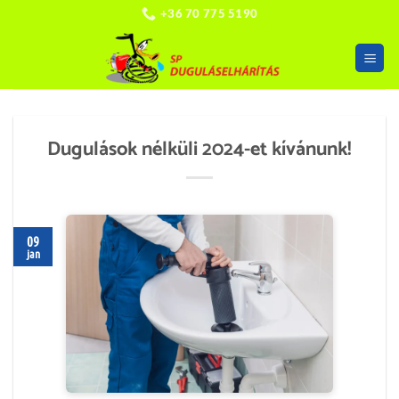
Skip
+36 70 775 5190
to
content
Dugulások nélküli 2024-et kívánunk!
09
jan