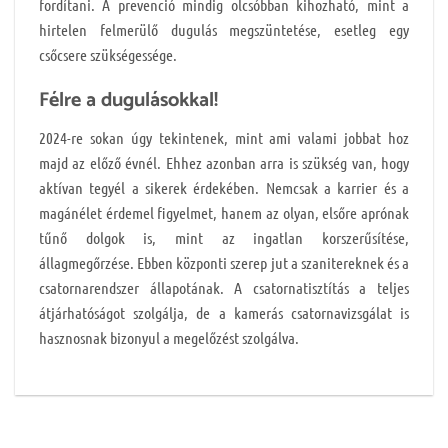
fordítani. A prevenció mindig olcsóbban kihozható, mint a
hirtelen felmerülő dugulás megszüntetése, esetleg egy
csőcsere szükségessége.
Félre a dugulásokkal!
2024-re sokan úgy tekintenek, mint ami valami jobbat hoz
majd az előző évnél. Ehhez azonban arra is szükség van, hogy
aktívan tegyél a sikerek érdekében. Nemcsak a karrier és a
magánélet érdemel figyelmet, hanem az olyan, elsőre aprónak
tűnő dolgok is, mint az ingatlan korszerűsítése,
állagmegőrzése. Ebben központi szerep jut a szanitereknek és a
csatornarendszer állapotának. A csatornatisztítás a teljes
átjárhatóságot szolgálja, de a kamerás csatornavizsgálat is
hasznosnak bizonyul a megelőzést szolgálva.