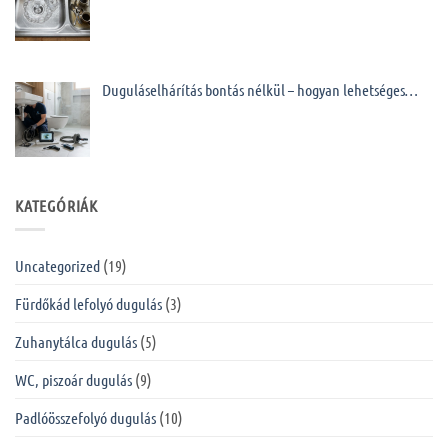
Duguláselhárítás bontás nélkül – hogyan lehetséges…
KATEGÓRIÁK
Uncategorized
(19)
Fürdőkád lefolyó dugulás
(3)
Zuhanytálca dugulás
(5)
WC, piszoár dugulás
(9)
Padlóösszefolyó dugulás
(10)