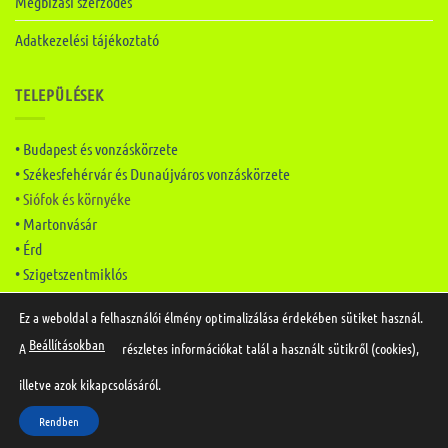
Megbízási szerződés
Adatkezelési tájékoztató
TELEPÜLÉSEK
• Budapest és vonzáskörzete
• Székesfehérvár és Dunaújváros vonzáskörzete
• Siófok és környéke
• Martonvásár
• Érd
• Szigetszentmiklós
Ez a weboldal a felhasználói élmény optimalizálása érdekében sütiket használ.
Beállításokban
A
részletes információkat talál a használt sütikről (cookies),
Készítette:
Mai Marketing
illetve azok kikapcsolásáról.
Copyright 2026 ©
SP Duguláselhárítás
Hívjon most
Rendben