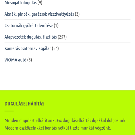
Mosogató dugulás
(9)
Aknák, pincék, garázsok vízszivattyúzás
(2)
Csatornák gyökértelenítése
(1)
Alapvezeték dugulás, tisztítás
(257)
Kamerás csatornavizsgálat
(64)
WOMA autó
(8)
DUGULÁSELHÁRÍTÁS
Minden dugulást elhárítunk. Fix duguláselhártás díjakkal dolgozunk.
Modern eszközeinkkel bontás nélkül tiszta munkát végzünk.