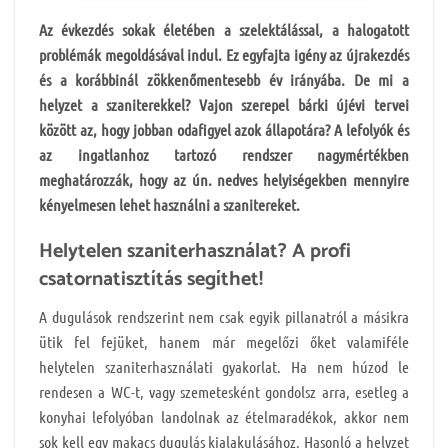
Az évkezdés sokak életében a szelektálással, a halogatott
problémák megoldásával indul. Ez egyfajta igény az újrakezdés
és a korábbinál zökkenőmentesebb év irányába. De mi a
helyzet a szaniterekkel? Vajon szerepel bárki újévi tervei
között az, hogy jobban odafigyel azok állapotára? A lefolyók és
az ingatlanhoz tartozó rendszer nagymértékben
meghatározzák, hogy az ún. nedves helyiségekben mennyire
kényelmesen lehet használni a szanitereket.
Helytelen szaniterhasználat? A profi
csatornatisztítás segíthet!
A dugulások rendszerint nem csak egyik pillanatról a másikra
ütik fel fejüket, hanem már megelőzi őket valamiféle
helytelen szaniterhasználati gyakorlat. Ha nem húzod le
rendesen a WC-t, vagy szemetesként gondolsz arra, esetleg a
konyhai lefolyóban landolnak az ételmaradékok, akkor nem
sok kell egy makacs dugulás kialakulásához. Hasonló a helyzet