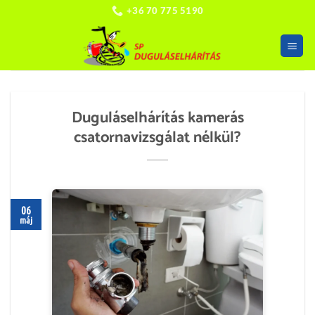
Skip
+36 70 775 5190
to
content
Duguláselhárítás kamerás
csatornavizsgálat nélkül?
06
máj