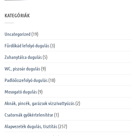
KATEGÓRIÁK
Uncategorized
(19)
Fürdőkád lefolyó dugulás
(3)
Zuhanytálca dugulás
(5)
WC, piszoár dugulás
(9)
Padlóösszefolyó dugulás
(10)
Mosogató dugulás
(9)
Aknák, pincék, garázsok vízszivattyúzás
(2)
Csatornák gyökértelenítése
(1)
Alapvezeték dugulás, tisztítás
(257)