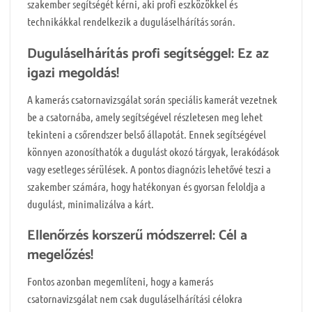
szakember segítségét kérni, aki profi eszközökkel és
technikákkal rendelkezik a duguláselhárítás során.
Duguláselhárítás profi segítséggel: Ez az
igazi megoldás!
A kamerás csatornavizsgálat során speciális kamerát vezetnek
be a csatornába, amely segítségével részletesen meg lehet
tekinteni a csőrendszer belső állapotát. Ennek segítségével
könnyen azonosíthatók a dugulást okozó tárgyak, lerakódások
vagy esetleges sérülések. A pontos diagnózis lehetővé teszi a
szakember számára, hogy hatékonyan és gyorsan feloldja a
dugulást, minimalizálva a kárt.
Ellenőrzés korszerű módszerrel: Cél a
megelőzés!
Fontos azonban megemlíteni, hogy a kamerás
csatornavizsgálat nem csak duguláselhárítási célokra