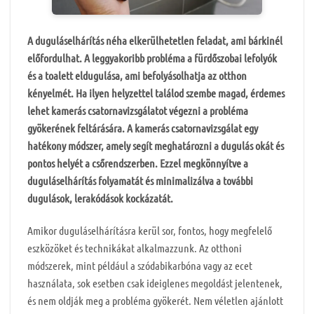
A duguláselhárítás néha elkerülhetetlen feladat, ami bárkinél
előfordulhat. A leggyakoribb probléma a fürdőszobai lefolyók
és a toalett eldugulása, ami befolyásolhatja az otthon
kényelmét. Ha ilyen helyzettel találod szembe magad, érdemes
lehet kamerás csatornavizsgálatot végezni a probléma
gyökerének feltárására. A kamerás csatornavizsgálat egy
hatékony módszer, amely segít meghatározni a dugulás okát és
pontos helyét a csőrendszerben. Ezzel megkönnyítve a
duguláselhárítás folyamatát és minimalizálva a további
dugulások, lerakódások kockázatát.
Amikor duguláselhárításra kerül sor, fontos, hogy megfelelő
eszközöket és technikákat alkalmazzunk. Az otthoni
módszerek, mint például a szódabikarbóna vagy az ecet
használata, sok esetben csak ideiglenes megoldást jelentenek,
és nem oldják meg a probléma gyökerét. Nem véletlen ajánlott