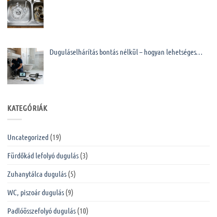
Duguláselhárítás bontás nélkül – hogyan lehetséges…
KATEGÓRIÁK
Uncategorized
(19)
Fürdőkád lefolyó dugulás
(3)
Zuhanytálca dugulás
(5)
WC, piszoár dugulás
(9)
Padlóösszefolyó dugulás
(10)