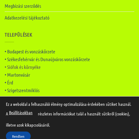
Megbízási szerződés
Adatkezelési tájékoztató
TELEPÜLÉSEK
• Budapest és vonzáskörzete
• Székesfehérvár és Dunaújváros vonzáskörzete
• Siófok és környéke
• Martonvásár
• Érd
• Szigetszentmiklós
Ez a weboldal a felhasználói élmény optimalizálása érdekében sütiket használ.
Beállításokban
A
részletes információkat talál a használt sütikről (cookies),
Készítette:
Mai Marketing
illetve azok kikapcsolásáról.
Copyright 2026 ©
SP Duguláselhárítás
Hívjon most
Rendben