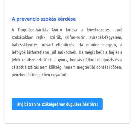
A prevenció szokás kérdése
A Duguláselhárítás Gyúró kulcsa a következetes, apró
szokásokban rejlik: szűrők, szifon-rutin, zsiradék-fegyelem,
habcsökkentés, udvari ellenőrzés. Ha mindez megvan, a
lefolyók láthatatlanul jól működnek. Ha mégis beüt a baj és a
jelek rendszerszintűek, a gyors, bontás nélküli diagnózis és a
célzott tisztítás nem költség, hanem megtérülő döntés időben,
pénzben és idegekben egyaránt.
Hívj bátran ha szükséged van duguláselhárítóra!