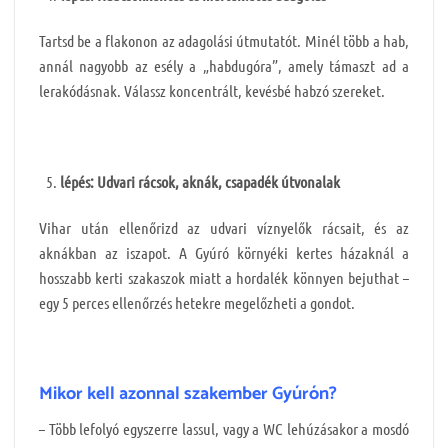
Tartsd be a flakonon az adagolási útmutatót. Minél több a hab,
annál nagyobb az esély a „habdugóra”, amely támaszt ad a
lerakódásnak. Válassz koncentrált, kevésbé habzó szereket.
lépés: Udvari rácsok, aknák, csapadék útvonalak
Vihar után ellenőrizd az udvari víznyelők rácsait, és az
aknákban az iszapot. A Gyúró környéki kertes házaknál a
hosszabb kerti szakaszok miatt a hordalék könnyen bejuthat –
egy 5 perces ellenőrzés hetekre megelőzheti a gondot.
Mikor kell azonnal szakember Gyúrón?
– Több lefolyó egyszerre lassul, vagy a WC lehúzásakor a mosdó