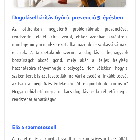
Duguláselhárítás Gyúró: prevenció 5 lépésben
Az otthonban megjelenő problémáknak prevencióval
rendszerint elejét lehet venni, ehhez azonban korántsem
mindegy, milyen módszereket alkalmazunk, és szokássá válnak-
e azok. A tapasztalatok szerint a dugulás a legnagyobb
bosszúságot okozó gond, mely akár a teljes helyiség
használatára rányomhatja a bélyegét. Nem véletlen, hogy a
szakemberek is azt javasolják, ne várj a csodára, inkább tegyél
aktívan a megelőzés érdekében. Mire gondolunk pontosan?
Hogyan előzhető meg a makacs dugulás, és kímélhető meg a
rendszer átjárhatósága?
Elő a szemetessel!
A toalettet és a konyhai szanitert sokan szívesen használják