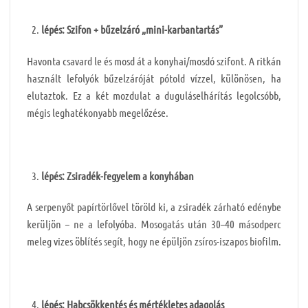
lépés: Szifon + bűzelzáró „mini-karbantartás”
Havonta csavard le és mosd át a konyhai/mosdó szifont. A ritkán
használt lefolyók bűzelzáróját pótold vízzel, különösen, ha
elutaztok. Ez a két mozdulat a duguláselhárítás legolcsóbb,
mégis leghatékonyabb megelőzése.
lépés: Zsiradék-fegyelem a konyhában
A serpenyőt papírtörlővel töröld ki, a zsiradék zárható edénybe
kerüljön – ne a lefolyóba. Mosogatás után 30–40 másodperc
meleg vizes öblítés segít, hogy ne épüljön zsíros-iszapos biofilm.
lépés: Habcsökkentés és mértékletes adagolás