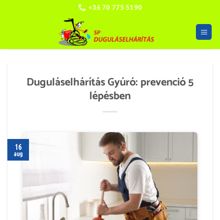
Skip
+36 70 775 5190
to
content
Duguláselhárítás Gyúró: prevenció 5
lépésben
16
aug