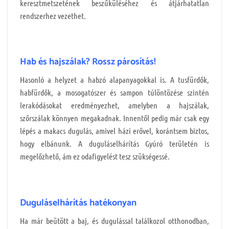
keresztmetszetének beszűküléséhez és átjárhatatlan
rendszerhez vezethet.
Hab és hajszálak? Rossz párosítás!
Hasonló a helyzet a habzó alapanyagokkal is. A tusfürdők,
habfürdők, a mosogatószer és sampon túlöntözése szintén
lerakódásokat eredményezhet, amelyben a hajszálak,
szőrszálak könnyen megakadnak. Innentől pedig már csak egy
lépés a makacs dugulás, amivel házi erővel, korántsem biztos,
hogy elbánunk. A duguláselhárítás Gyúró területén is
megelőzhető, ám ez odafigyelést tesz szükségessé.
Duguláselhárítás hatékonyan
Ha már beütött a baj, és dugulással találkozol otthonodban,