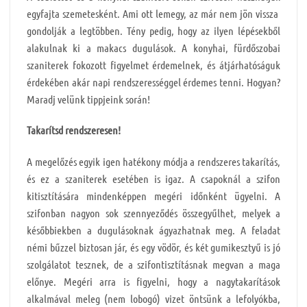
egyfajta szemetesként. Ami ott lemegy, az már nem jön vissza
gondolják a legtöbben. Tény pedig, hogy az ilyen lépésekből
alakulnak ki a makacs dugulások. A konyhai, fürdőszobai
szaniterek fokozott figyelmet érdemelnek, és átjárhatóságuk
érdekében akár napi rendszerességgel érdemes tenni. Hogyan?
Maradj velünk tippjeink során!
Takarítsd rendszeresen!
A megelőzés egyik igen hatékony módja a rendszeres takarítás,
és ez a szaniterek esetében is igaz. A csapoknál a szifon
kitisztítására mindenképpen megéri időnként ügyelni. A
szifonban nagyon sok szennyeződés összegyűlhet, melyek a
későbbiekben a dugulásoknak ágyazhatnak meg. A feladat
némi bűzzel biztosan jár, és egy vödör, és két gumikesztyű is jó
szolgálatot tesznek, de a szifontisztításnak megvan a maga
előnye. Megéri arra is figyelni, hogy a nagytakarítások
alkalmával meleg (nem lobogó) vizet öntsünk a lefolyókba,