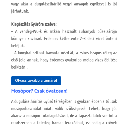
vagy akár a duguláselhárító vegyi anyagok egyikével is jól
járhatunk.
Kiegészítés Gyúróra szabva:
– A vendég-WC-k és ritkán használt zuhanyok bűzelzárója
könnyen kiszárad. Érdemes kéthetente 2–3 deci vizet önteni
beléjük.
– A konyhai szifont havonta nézd át; a zsíros-iszapos réteg az
első jele annak, hogy érdemes gyakoribb meleg vizes öblítést
beiktatni.
Olvass tovább a témáról
Mosópor? Csak óvatosan!
A duguláselhárítás Gyúró térségében is gyakran éppen a túl sok
mosóporhasználat miatt válik szükségessé. Lehet, hogy jót
akarsz a mosópor túladagolásával, de a tapasztalatok szerint a
rendszerben a felesleg hamar lerakódhat, ez pedig a csövek