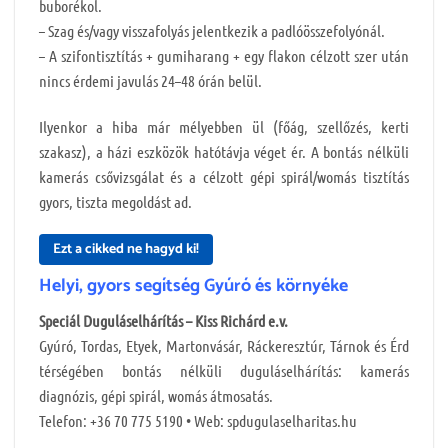
buborékol.
– Szag és/vagy visszafolyás jelentkezik a padlóösszefolyónál.
– A szifontisztítás + gumiharang + egy flakon célzott szer után
nincs érdemi javulás 24–48 órán belül.
Ilyenkor a hiba már mélyebben ül (főág, szellőzés, kerti
szakasz), a házi eszközök hatótávja véget ér. A bontás nélküli
kamerás csővizsgálat és a célzott gépi spirál/womás tisztítás
gyors, tiszta megoldást ad.
Ezt a cikked ne hagyd ki!
Helyi, gyors segítség Gyúró és környéke
Speciál Duguláselhárítás – Kiss Richárd e.v.
Gyúró, Tordas, Etyek, Martonvásár, Ráckeresztúr, Tárnok és Érd
térségében bontás nélküli duguláselhárítás: kamerás
diagnózis, gépi spirál, womás átmosatás.
Telefon: +36 70 775 5190 • Web: spdugulaselharitas.hu