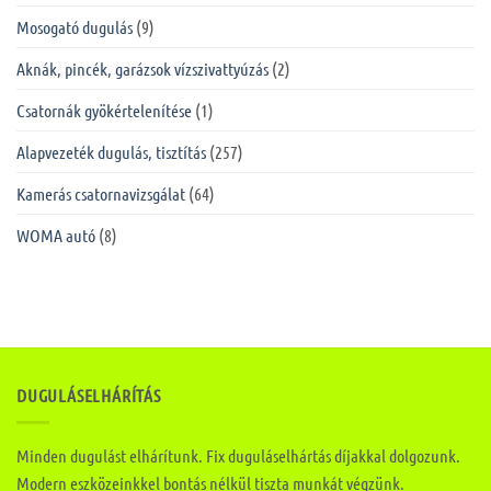
Mosogató dugulás
(9)
Aknák, pincék, garázsok vízszivattyúzás
(2)
Csatornák gyökértelenítése
(1)
Alapvezeték dugulás, tisztítás
(257)
Kamerás csatornavizsgálat
(64)
WOMA autó
(8)
DUGULÁSELHÁRÍTÁS
Minden dugulást elhárítunk. Fix duguláselhártás díjakkal dolgozunk.
Modern eszközeinkkel bontás nélkül tiszta munkát végzünk.