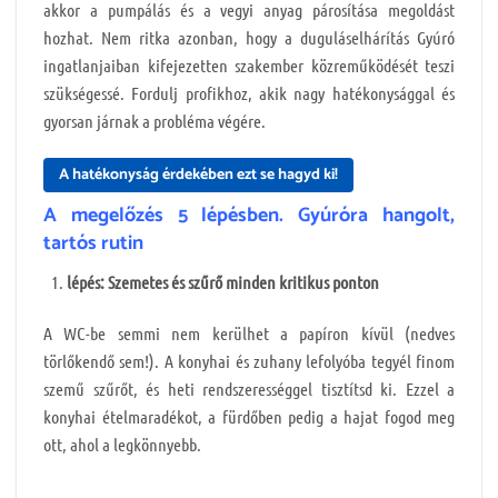
akkor a pumpálás és a vegyi anyag párosítása megoldást
hozhat. Nem ritka azonban, hogy a duguláselhárítás Gyúró
ingatlanjaiban kifejezetten szakember közreműködését teszi
szükségessé. Fordulj profikhoz, akik nagy hatékonysággal és
gyorsan járnak a probléma végére.
A hatékonyság érdekében ezt se hagyd ki!
A megelőzés 5 lépésben. Gyúróra hangolt,
tartós rutin
lépés: Szemetes és szűrő minden kritikus ponton
A WC-be semmi nem kerülhet a papíron kívül (nedves
törlőkendő sem!). A konyhai és zuhany lefolyóba tegyél finom
szemű szűrőt, és heti rendszerességgel tisztítsd ki. Ezzel a
konyhai ételmaradékot, a fürdőben pedig a hajat fogod meg
ott, ahol a legkönnyebb.