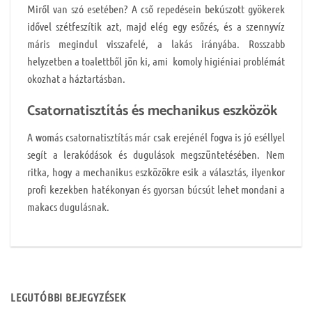
Miről van szó esetében? A cső repedésein bekúszott gyökerek
idővel szétfeszítik azt, majd elég egy esőzés, és a szennyvíz
máris megindul visszafelé, a lakás irányába. Rosszabb
helyzetben a toalettből jön ki, ami komoly higiéniai problémát
okozhat a háztartásban.
Csatornatisztítás és mechanikus eszközök
A womás csatornatisztítás már csak erejénél fogva is jó eséllyel
segít a lerakódások és dugulások megszüntetésében. Nem
ritka, hogy a mechanikus eszközökre esik a választás, ilyenkor
profi kezekben hatékonyan és gyorsan búcsút lehet mondani a
makacs dugulásnak.
LEGUTÓBBI BEJEGYZÉSEK