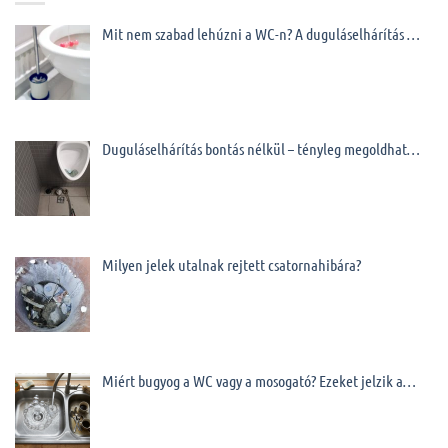
Mit nem szabad lehúzni a WC-n? A duguláselhárítás …
Duguláselhárítás bontás nélkül – tényleg megoldhat…
Milyen jelek utalnak rejtett csatornahibára?
Miért bugyog a WC vagy a mosogató? Ezeket jelzik a…