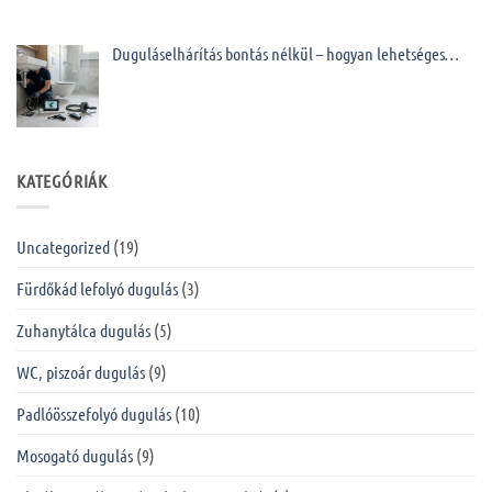
Duguláselhárítás bontás nélkül – hogyan lehetséges…
KATEGÓRIÁK
Uncategorized
(19)
Fürdőkád lefolyó dugulás
(3)
Zuhanytálca dugulás
(5)
WC, piszoár dugulás
(9)
Padlóösszefolyó dugulás
(10)
Mosogató dugulás
(9)