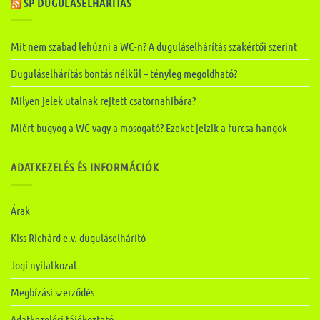
SP DUGULÁSELHÁRÍTÁS
Mit nem szabad lehúzni a WC-n? A duguláselhárítás szakértői szerint
Duguláselhárítás bontás nélkül – tényleg megoldható?
Milyen jelek utalnak rejtett csatornahibára?
Miért bugyog a WC vagy a mosogató? Ezeket jelzik a furcsa hangok
ADATKEZELÉS ÉS INFORMÁCIÓK
Árak
Kiss Richárd e.v. duguláselhárító
Jogi nyilatkozat
Megbízási szerződés
Adatkezelési tájékoztató