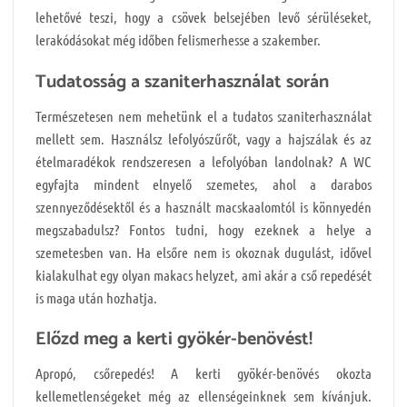
lehetővé teszi, hogy a csövek belsejében levő sérüléseket,
lerakódásokat még időben felismerhesse a szakember.
Tudatosság a szaniterhasználat során
Természetesen nem mehetünk el a tudatos szaniterhasználat
mellett sem. Használsz lefolyószűrőt, vagy a hajszálak és az
ételmaradékok rendszeresen a lefolyóban landolnak? A WC
egyfajta mindent elnyelő szemetes, ahol a darabos
szennyeződésektől és a használt macskaalomtól is könnyedén
megszabadulsz? Fontos tudni, hogy ezeknek a helye a
szemetesben van. Ha elsőre nem is okoznak dugulást, idővel
kialakulhat egy olyan makacs helyzet, ami akár a cső repedését
is maga után hozhatja.
Előzd meg a kerti gyökér-benövést!
Apropó, csőrepedés! A kerti gyökér-benövés okozta
kellemetlenségeket még az ellenségeinknek sem kívánjuk.