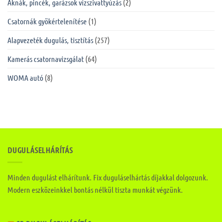
Aknák, pincék, garázsok vízszivattyúzás
(2)
Csatornák gyökértelenítése
(1)
Alapvezeték dugulás, tisztítás
(257)
Kamerás csatornavizsgálat
(64)
WOMA autó
(8)
DUGULÁSELHÁRÍTÁS
Minden dugulást elhárítunk. Fix duguláselhártás díjakkal dolgozunk.
Modern eszközeinkkel bontás nélkül tiszta munkát végzünk.