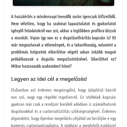
A hozzáértés a mindennapi teendők során igencsak kifizetődő.
Nem véletlen, hogy ha szakmai tapasztalatot és gyakorlatot
igénylő feladatokról van szó, akkor a legtöbben profikra bízzuk
a munkát. Vajon így van ez a duguláselhárítás kapcsán is? Itt
már megoszlanak a vélemények, és a takarékosság, valamint a
problémás helyzetek elkerülése végett sokan inkább maguk
próbálkoznak a dugulás megszüntetésével. Sikerülhet ez?
Mikor hasznosabb szakembert hívni?
Legyen az idei cél a megelőzés!
Elsősorban azt érdemes megvizsgálni, hogy újépítésű házról
van szó, vagy egy régebbi ingatlanról. Ez utóbbiak kapcsán
gyakran már csak a rendszer korából adódóan is számolhatunk
dugulásokkal és a csatornatisztítás szükségességével. Érdemes
átgondolni, hogy ilyenkor megelőzés céljából sor kerüljön-e egy
kamerás csatornavizsgálatra. A módszer a megfelelő eszközzel