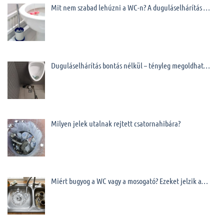
Mit nem szabad lehúzni a WC-n? A duguláselhárítás …
Duguláselhárítás bontás nélkül – tényleg megoldhat…
Milyen jelek utalnak rejtett csatornahibára?
Miért bugyog a WC vagy a mosogató? Ezeket jelzik a…