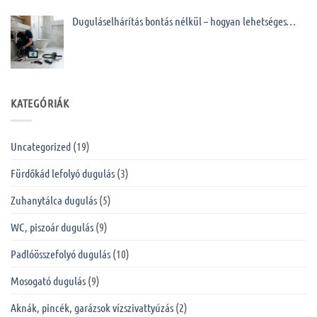
Duguláselhárítás bontás nélkül – hogyan lehetséges…
KATEGÓRIÁK
Uncategorized
(19)
Fürdőkád lefolyó dugulás
(3)
Zuhanytálca dugulás
(5)
WC, piszoár dugulás
(9)
Padlóösszefolyó dugulás
(10)
Mosogató dugulás
(9)
Aknák, pincék, garázsok vízszivattyúzás
(2)