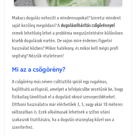
Makacs dugulás nehezíti a mindennapokat? Szeretsz mindent
saját kezűleg megoldani? A
duguláselhárítás csőgörénnyel
remek lehetőség lehet a probléma megszüntetésére különösen
kisebb dugulások esetén. De vajon mire érdemes figyelni
használat közben? Mikor hatékony, és mikor kell mégis profi
segítség? Nézzük részletesen!
Mi az a csőgörény?
A csőgörény más néven csőtisztító spirál egy rugalmas,
hajlítható acélspirál, amelyet a lefolyócsőbe vezetünk be, hogy
fizikailag távolítsuk el a dugulást okozó szennyeződéseket.
Otthoni használatra már elérhetőek 3, 5, vagy akár 10 méteres
változatban is. Ezek alkalmasak lehetnek a szifon utáni
szakaszok tisztítására, ha a dugulás viszonylag közel van a
szaniterhez.