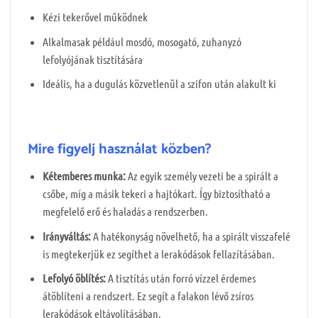
Kézi tekerővel működnek
Alkalmasak például mosdó, mosogató, zuhanyzó
lefolyójának tisztítására
Ideális, ha a dugulás közvetlenül a szifon után alakult ki
Mire figyelj használat közben?
Kétemberes munka:
Az egyik személy vezeti be a spirált a
csőbe, míg a másik tekeri a hajtókart. Így biztosítható a
megfelelő erő és haladás a rendszerben.
Irányváltás:
A hatékonyság növelhető, ha a spirált visszafelé
is megtekerjük ez segíthet a lerakódások fellazításában.
Lefolyó öblítés:
A tisztítás után forró vízzel érdemes
átöblíteni a rendszert. Ez segít a falakon lévő zsíros
lerakódások eltávolításában.