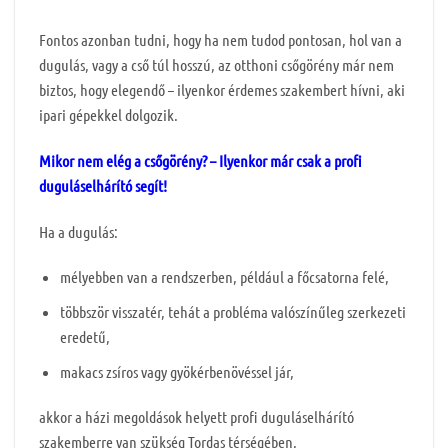
Fontos azonban tudni, hogy ha nem tudod pontosan, hol van a
dugulás, vagy a cső túl
hosszú, az otthoni csőgörény már nem
biztos, hogy elegendő – ilyenkor érdemes szakembert hívni, aki
ipari gépekkel dolgozik.
Mikor nem elég a csőgörény? – Ilyenkor már csak a profi
duguláselhárító segít!
Ha a dugulás:
mélyebben van a rendszerben, például a főcsatorna felé,
többször visszatér, tehát a probléma valószínűleg szerkezeti
eredetű,
makacs zsíros vagy gyökérbenövéssel jár,
akkor a házi megoldások helyett profi duguláselhárító
szakemberre van szükség Tordas térségében.