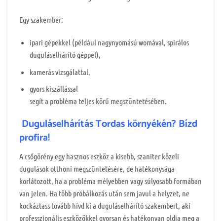
Egy szakember:
ipari gépekkel (például nagynyomású womával, spirálos
duguláselhárító géppel),
kamerás vizsgálattal,
gyors kiszállással
segít a probléma teljes körű megszüntetésében.
Duguláselhárítás Tordas környékén? Bízd
profira!
A csőgörény egy hasznos eszköz a kisebb, szaniter közeli
dugulások otthoni megszüntetésére, de hatékonysága
korlátozott, ha a probléma mélyebben vagy súlyosabb formában
van jelen. Ha több próbálkozás után sem javul a helyzet, ne
kockáztass tovább hívd ki a duguláselhárító szakembert, aki
professzionális eszközökkel gyorsan és hatékonyan oldja meg a