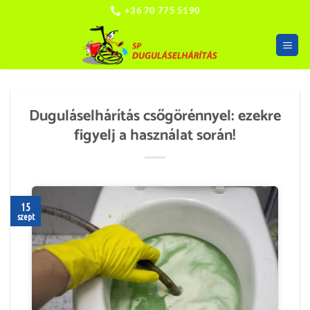
Skip
+36 70 775 5190
to
content
Duguláselhárítás csőgörénnyel: ezekre
figyelj a használat során!
15
szept