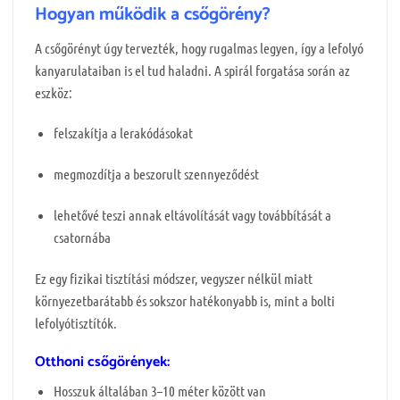
Hogyan működik a csőgörény?
A csőgörényt úgy tervezték, hogy rugalmas legyen, így a lefolyó
kanyarulataiban is el tud haladni. A spirál forgatása során az
eszköz:
felszakítja a lerakódásokat
megmozdítja a beszorult szennyeződést
lehetővé teszi annak eltávolítását vagy továbbítását a
csatornába
Ez egy fizikai tisztítási módszer, vegyszer nélkül miatt
környezetbarátabb és sokszor hatékonyabb is, mint a bolti
lefolyótisztítók.
Otthoni csőgörények:
Hosszuk általában 3–10 méter között van