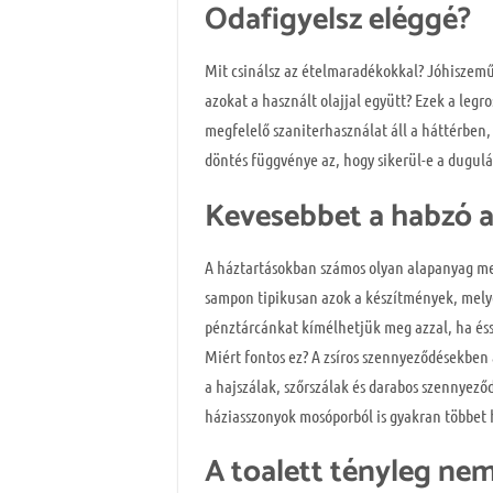
Odafigyelsz eléggé?
Mit csinálsz az ételmaradékokkal? Jóhiszem
azokat a használt olajjal együtt? Ezek a leg
megfelelő szaniterhasználat áll a háttérben
döntés függvénye az, hogy sikerül-e a dugul
Kevesebbet a habzó 
A háztartásokban számos olyan alapanyag meg
sampon tipikusan azok a készítmények, mely
pénztárcánkat kímélhetjük meg azzal, ha éss
Miért fontos ez? A zsíros szennyeződésekben
a hajszálak, szőrszálak és darabos szennyező
háziasszonyok mosóporból is gyakran többet 
A toalett tényleg ne