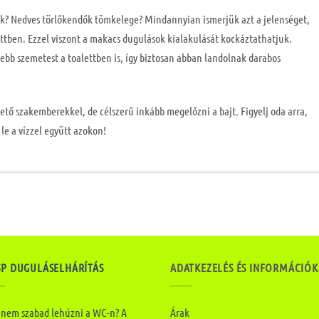
k? Nedves törlőkendők tömkelege? Mindannyian ismerjük azt a jelenséget,
ttben. Ezzel viszont a makacs dugulások kialakulását kockáztathatjuk.
ebb szemetest a toalettben is, így biztosan abban landolnak darabos
ető szakemberekkel, de célszerű inkább megelőzni a bajt. Figyelj oda arra,
le a vízzel együtt azokon!
SP DUGULÁSELHÁRÍTÁS
ADATKEZELÉS ÉS INFORMÁCIÓK
 nem szabad lehúzni a WC-n? A
Árak