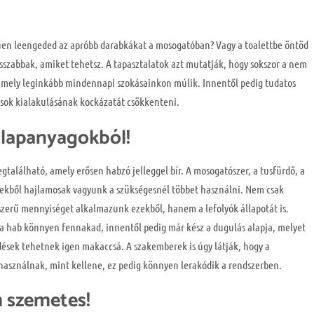
űen leengeded az apróbb darabkákat a mosogatóban? Vagy a toalettbe öntöd
rosszabbak, amiket tehetsz. A tapasztalatok azt mutatják, hogy sokszor a nem
, mely leginkább mindennapi szokásainkon múlik. Innentől pedig tudatos
ások kialakulásának kockázatát csökkenteni.
alapanyagokból!
található, amely erősen habzó jelleggel bír. A mosogatószer, a tusfürdő, a
ekből hajlamosak vagyunk a szükségesnél többet használni. Nem csak
zerű mennyiséget alkalmazunk ezekből, hanem a lefolyók állapotát is.
 a hab könnyen fennakad, innentől pedig már kész a dugulás alapja, melyet
dések tehetnek igen makaccsá. A szakemberek is úgy látják, hogy a
használnak, mint kellene, ez pedig könnyen lerakódik a rendszerben.
m szemetes!