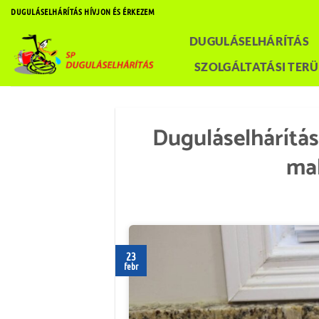
Skip
DUGULÁSELHÁRÍTÁS HÍVJON ÉS ÉRKEZEM
to
DUGULÁSELHÁRÍTÁS
content
SZOLGÁLTATÁSI TERÜ
Duguláselhárítás
ma
23
febr