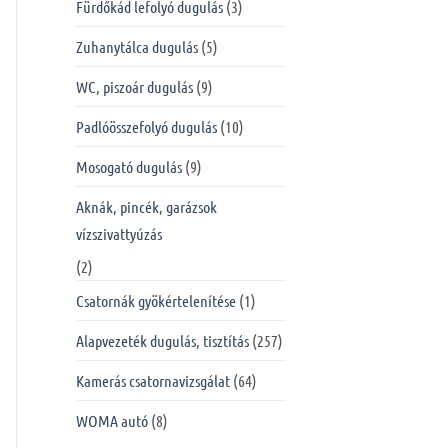
Fürdőkád lefolyó dugulás
(3)
Zuhanytálca dugulás
(5)
WC, piszoár dugulás
(9)
Padlóösszefolyó dugulás
(10)
Mosogató dugulás
(9)
Aknák, pincék, garázsok
vízszivattyúzás
(2)
Csatornák gyökértelenítése
(1)
Alapvezeték dugulás, tisztítás
(257)
Kamerás csatornavizsgálat
(64)
WOMA autó
(8)