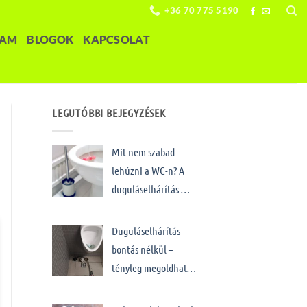
+36 70 775 5190
LAM
BLOGOK
KAPCSOLAT
LEGUTÓBBI BEJEGYZÉSEK
Mit nem szabad
lehúzni a WC-n? A
duguláselhárítás …
Duguláselhárítás
bontás nélkül –
tényleg megoldhat…