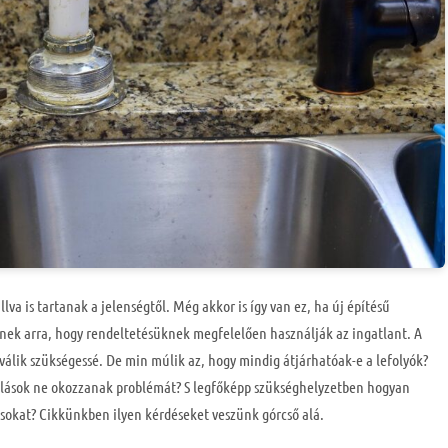
va is tartanak a jelenségtől. Még akkor is így van ez, ha új építésű
lnek arra, hogy rendeltetésüknek megfelelően használják az ingatlant. A
válik szükségessé. De min múlik az, hogy mindig átjárhatóak-e a lefolyók?
lások ne okozzanak problémát? S legfőképp szükséghelyzetben hogyan
sokat? Cikkünkben ilyen kérdéseket veszünk górcső alá.