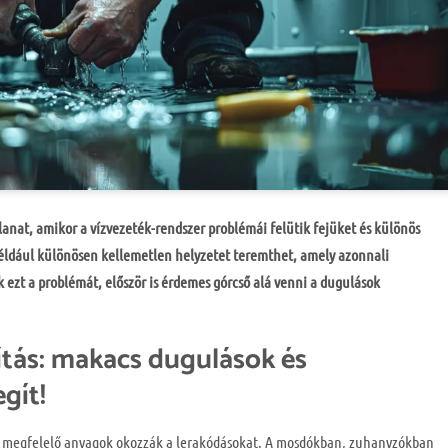
lanat, amikor a vízvezeték-rendszer problémái felütik fejüket és különös
például különösen kellemetlen helyzetet teremthet, amely azonnali
ezt a problémát, először is érdemes górcső alá venni a dugulások
tás: makacs dugulások és
egít!
 megfelelő anyagok okozzák a lerakódásokat. A mosdókban, zuhanyzókban