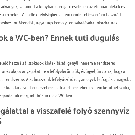
radványok, valamint a konyhai mosogató esetében az ételmaradékok és
ve a csöveket. A mellékhelyiségben a nem rendeltetésszerűen használt
, nedves törlőkendők, ugyanúgy komoly fennakadásokat okozhatnak.
ok a WC-ben? Ennek tuti dugulás
lő használati szokások kialakítását igényli, hanem a rendszeres
íros és olajos anyagokat ne a lefolyóba öntsük, és ügyeljünk arra, hogy a
 a rendszerbe. Alkalmazzunk lefolyószűrőket, amelyek felfogják a nagyobb
ás kialakulását. Természetesen a toalett esetében ez nem kerülhet szóba,
gy gondoljuk meg, mit húzunk le a WC-ben.
álattal a visszafelé folyó szennyvíz
ő