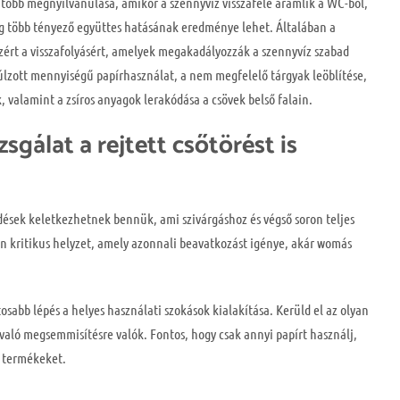
tóbb megnyilvánulása, amikor a szennyvíz visszafelé áramlik a WC-ből,
ég több tényező együttes hatásának eredménye lehet. Általában a
zért a visszafolyásért, amelyek megakadályozzák a szennyvíz szabad
túlzott mennyiségű papírhasználat, a nem megfelelő tárgyak leöblítése,
 valamint a zsíros anyagok lerakódása a csövek belső falain.
gálat a rejtett csőtörést is
dések keletkezhetnek bennük, ami szivárgáshoz és végső soron teljes
en kritikus helyzet, amely azonnali beavatkozást igénye, akár womás
abb lépés a helyes használati szokások kialakítása. Kerüld el az olyan
aló megsemmisítésre valók. Fontos, hogy csak annyi papírt használj,
s termékeket.