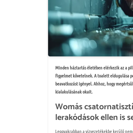
Minden háztartás életében elérkezik az a pil
figyelmet követelnek. A toalett eldugulása 
beavatkozást igényel. Ahhoz, hogy megértsük 
kialakulásának okait.
Womás csatornatisztí
lerakódások ellen is s
Leggyakrabban a vízvezetékekbe kerülő nem