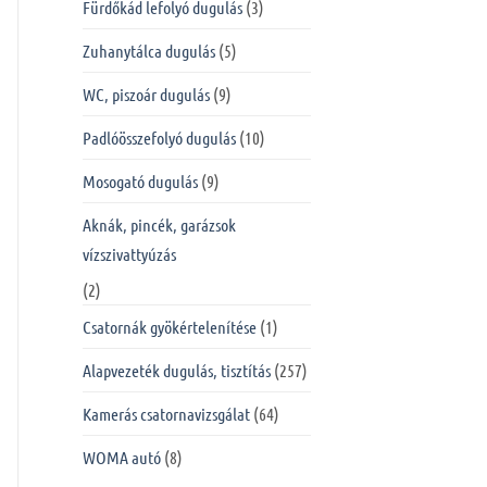
Fürdőkád lefolyó dugulás
(3)
Zuhanytálca dugulás
(5)
WC, piszoár dugulás
(9)
Padlóösszefolyó dugulás
(10)
Mosogató dugulás
(9)
Aknák, pincék, garázsok
vízszivattyúzás
(2)
Csatornák gyökértelenítése
(1)
Alapvezeték dugulás, tisztítás
(257)
Kamerás csatornavizsgálat
(64)
WOMA autó
(8)