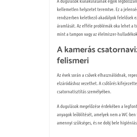
A dugulások kialakulásának egyik legbosszan
kellemetlen helyzetet teremtve. Ez a jelens
rendszerben keletkező akadályok felelősek e
áramlását. Az efféle problémák oka lehet a 
mint a tampon vagy az élelmiszer-hulladékok,
A kamerás csatornavizs
felismeri
Az évek során a csövek elhasználódnak, repe
elzáródáshoz vezethet. A csőtörés kifejezett
csatornatisztítás személyében.
A dugulások megelőzése érdekében a legfontos
anyagok leöblítését, amelyek nem a WC-ben v
amennyi szükséges, és ne dobj bele higiéniá