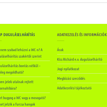
SP DUGULÁSELHÁRÍTÁS
ADATKEZELÉS ÉS INFORMÁCIÓK
 nem szabad lehúzni a WC-n? A
Árak
láselhárítás szakértői szerint
Kiss Richárd e.v. duguláselhárító
uláselhárítás bontás nélkül –
Jogi nyilatkozat
yleg megoldható?
Megbízási szerződés
en jelek utalnak rejtett
Adatkezelési tájékoztató
tornahibára?
rt bugyog a WC vagy a mosogató?
et jelzik a furcsa hangok