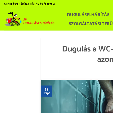
Skip
DUGULÁSELHÁRÍTÁS HÍVJON ÉS ÉRKEZEM
to
DUGULÁSELHÁRÍTÁS
content
SZOLGÁLTATÁSI TERÜ
Dugulás a WC-b
azon
15
szept