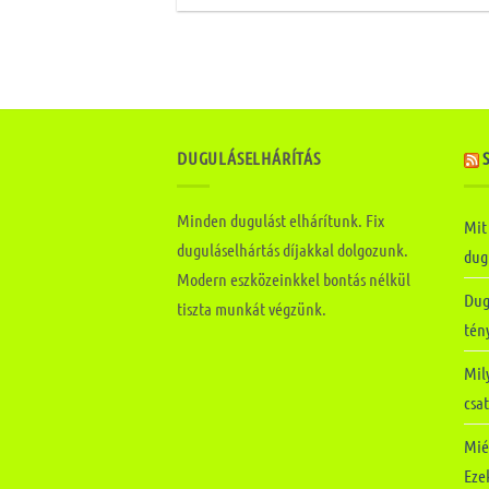
DUGULÁSELHÁRÍTÁS
Minden dugulást elhárítunk. Fix
Mit
duguláselhártás díjakkal dolgozunk.
dugu
Modern eszközeinkkel bontás nélkül
Dug
tiszta munkát végzünk.
tén
Mily
csa
Mié
Ezek