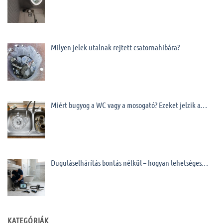
Milyen jelek utalnak rejtett csatornahibára?
Miért bugyog a WC vagy a mosogató? Ezeket jelzik a…
Duguláselhárítás bontás nélkül – hogyan lehetséges…
KATEGÓRIÁK