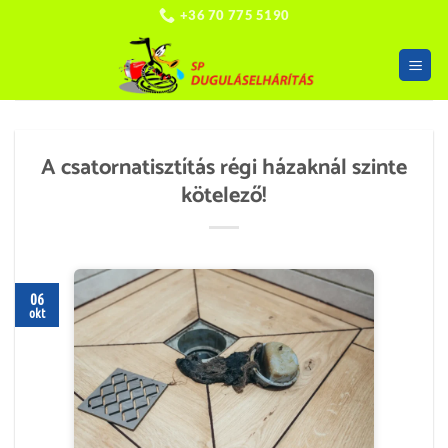
Skip
+36 70 775 5190
to
content
A csatornatisztítás régi házaknál szinte
kötelező!
06
okt