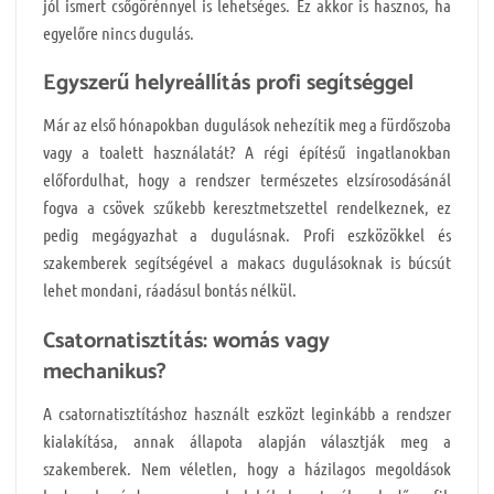
jól ismert csőgörénnyel is lehetséges. Ez akkor is hasznos, ha
egyelőre nincs dugulás.
Egyszerű helyreállítás profi segítséggel
Már az első hónapokban dugulások nehezítik meg a fürdőszoba
vagy a toalett használatát? A régi építésű ingatlanokban
előfordulhat, hogy a rendszer természetes elzsírosodásánál
fogva a csövek szűkebb keresztmetszettel rendelkeznek, ez
pedig megágyazhat a dugulásnak. Profi eszközökkel és
szakemberek segítségével a makacs dugulásoknak is búcsút
lehet mondani, ráadásul bontás nélkül.
Csatornatisztítás: womás vagy
mechanikus?
A csatornatisztításhoz használt eszközt leginkább a rendszer
kialakítása, annak állapota alapján választják meg a
szakemberek. Nem véletlen, hogy a házilagos megoldások