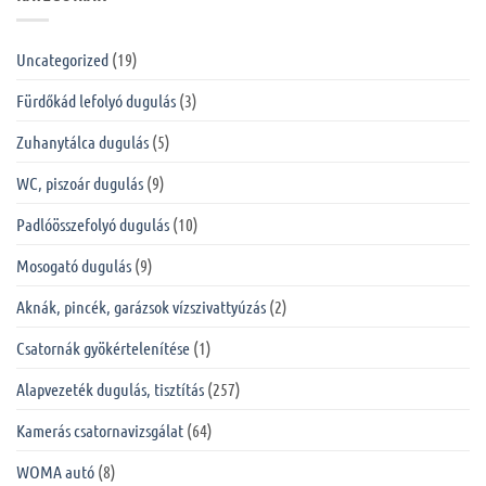
Uncategorized
(19)
Fürdőkád lefolyó dugulás
(3)
Zuhanytálca dugulás
(5)
WC, piszoár dugulás
(9)
Padlóösszefolyó dugulás
(10)
Mosogató dugulás
(9)
Aknák, pincék, garázsok vízszivattyúzás
(2)
Csatornák gyökértelenítése
(1)
Alapvezeték dugulás, tisztítás
(257)
Kamerás csatornavizsgálat
(64)
WOMA autó
(8)