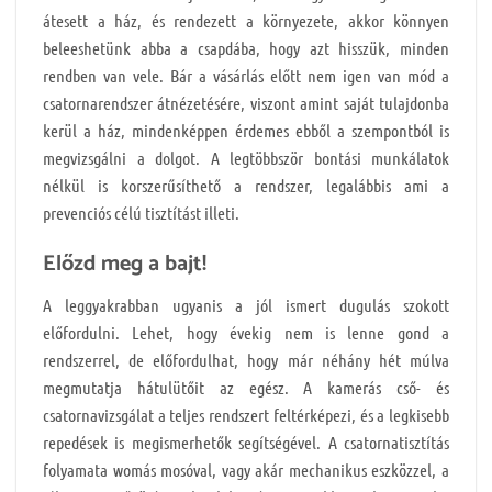
átesett a ház, és rendezett a környezete, akkor könnyen
beleeshetünk abba a csapdába, hogy azt hisszük, minden
rendben van vele. Bár a vásárlás előtt nem igen van mód a
csatornarendszer átnézetésére, viszont amint saját tulajdonba
kerül a ház, mindenképpen érdemes ebből a szempontból is
megvizsgálni a dolgot. A legtöbbször bontási munkálatok
nélkül is korszerűsíthető a rendszer, legalábbis ami a
prevenciós célú tisztítást illeti.
Előzd meg a bajt!
A leggyakrabban ugyanis a jól ismert dugulás szokott
előfordulni. Lehet, hogy évekig nem is lenne gond a
rendszerrel, de előfordulhat, hogy már néhány hét múlva
megmutatja hátulütőit az egész. A kamerás cső- és
csatornavizsgálat a teljes rendszert feltérképezi, és a legkisebb
repedések is megismerhetők segítségével. A csatornatisztítás
folyamata womás mosóval, vagy akár mechanikus eszközzel, a