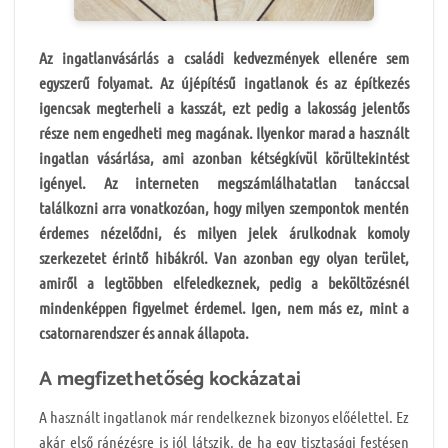
Az ingatlanvásárlás a családi kedvezmények ellenére sem
egyszerű folyamat. Az újépítésű ingatlanok és az építkezés
igencsak megterheli a kasszát, ezt pedig a lakosság jelentős
része nem engedheti meg magának. Ilyenkor marad a használt
ingatlan vásárlása, ami azonban kétségkívül körültekintést
igényel. Az interneten megszámlálhatatlan tanáccsal
találkozni arra vonatkozóan, hogy milyen szempontok mentén
érdemes nézelődni, és milyen jelek árulkodnak komoly
szerkezetet érintő hibákról. Van azonban egy olyan terület,
amiről a legtöbben elfeledkeznek, pedig a beköltözésnél
mindenképpen figyelmet érdemel. Igen, nem más ez, mint a
csatornarendszer és annak állapota.
A megfizethetőség kockázatai
A használt ingatlanok már rendelkeznek bizonyos előélettel. Ez
akár első ránézésre is jól látszik, de ha egy tisztasági festésen