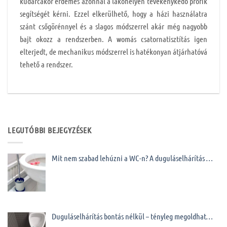
kudarcakor érdemes azonnal a lakóhelyen tevékenykedő profik
segítségét kérni. Ezzel elkerülhető, hogy a házi használatra
szánt csőgörénnyel és a slagos módszerrel akár még nagyobb
bajt okozz a rendszerben. A womás csatornatisztítás igen
elterjedt, de mechanikus módszerrel is hatékonyan átjárhatóvá
tehető a rendszer.
LEGUTÓBBI BEJEGYZÉSEK
Mit nem szabad lehúzni a WC-n? A duguláselhárítás …
Duguláselhárítás bontás nélkül – tényleg megoldhat…