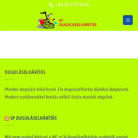
Skip
+36 70 775 5190
to
content
DUGULÁSELHÁRÍTÁS
Minden dugulást elhárítunk. Fix duguláselhártás díjakkal dolgozunk.
Modern eszközeinkkel bontás nélkül tiszta munkát végzünk.
SP DUGULÁSELHÁRÍTÁS
Mit nem szabad lehúzni a WC-n? A duguláselhárítás szakértői szerint