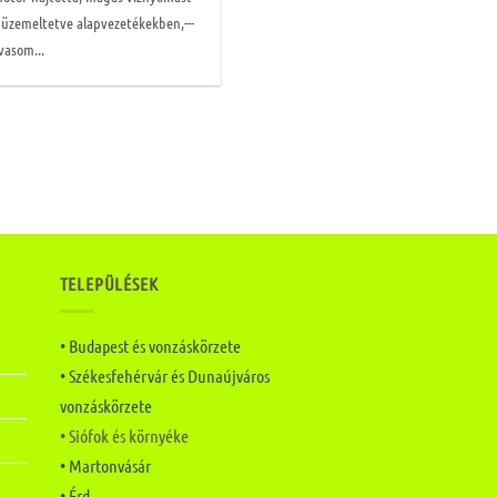
l üzemeltetve alapvezetékekben,---
vasom...
TELEPÜLÉSEK
• Budapest és vonzáskörzete
• Székesfehérvár és Dunaújváros
vonzáskörzete
• Siófok és környéke
• Martonvásár
• Érd