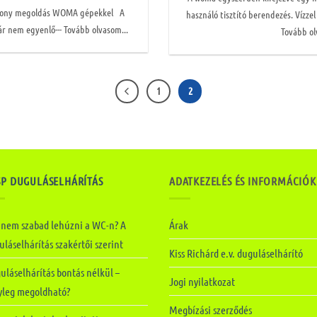
ékony megoldás WOMA gépekkel A
használó tisztító berendezés. Vízze
r nem egyenlő--- Tovább olvasom...
Tovább ol
1
2
SP DUGULÁSELHÁRÍTÁS
ADATKEZELÉS ÉS INFORMÁCIÓK
 nem szabad lehúzni a WC-n? A
Árak
láselhárítás szakértői szerint
Kiss Richárd e.v. duguláselhárító
uláselhárítás bontás nélkül –
Jogi nyilatkozat
yleg megoldható?
Megbízási szerződés