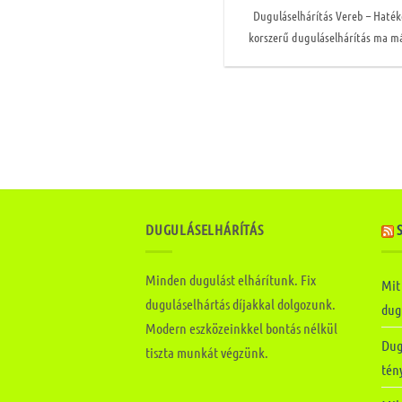
Duguláselhárítás Vereb – Hat
korszerű duguláselhárítás ma má
DUGULÁSELHÁRÍTÁS
Minden dugulást elhárítunk. Fix
Mit
duguláselhártás díjakkal dolgozunk.
dugu
Modern eszközeinkkel bontás nélkül
Dug
tiszta munkát végzünk.
tén