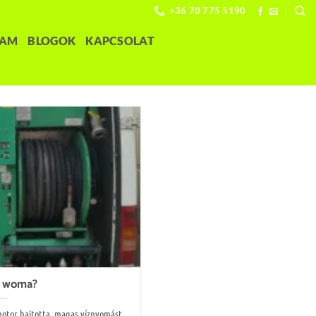
+36 70 775 5190
LAM
BLOGOK
KAPCSOLAT
 a woma?
motor hajtotta, magas víznyomást