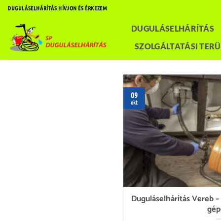
Skip
DUGULÁSELHÁRÍTÁS HÍVJON ÉS ÉRKEZEM
to
DUGULÁSELHÁRÍTÁS
content
SZOLGÁLTATÁSI TERÜ
09
okt
Duguláselhárítás Vereb
gép