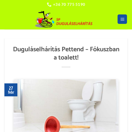
Skip
+36 70 775 5190
to
content
Duguláselhárítás Pettend – Fókuszban
a toalett!
27
febr