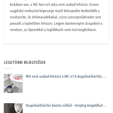
kukában van, a WC-ben ezt soha nem szabad lehúzni, hiszen
nagyfokú nedvszívó képessége miatt könnyedén beékelődik a
rendszerbe. Az ételmaradékokat, zsíros szennyeződéseket sem
javasolt a toalettben lehúzni. Legyen bármennyire strapabíró a
rendszer, az ilyenekkel a legtöbbször nem tud megbirkózni.
LEGUTÓBBI BEJEGYZÉSEK
Mit nem szabad lehúzni a WC-n? A duguláselhárítás …
Duguláselhárítás bontás nélkül – tényleg megoldhat…