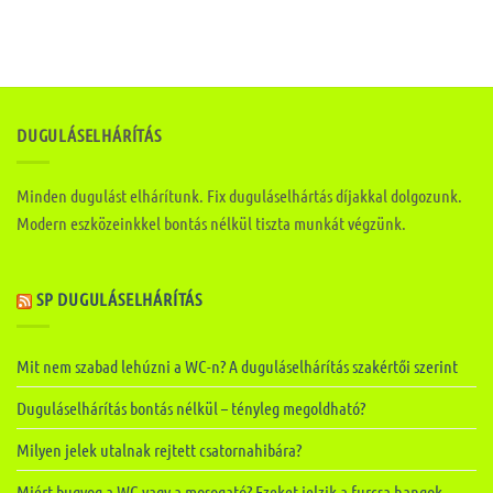
DUGULÁSELHÁRÍTÁS
Minden dugulást elhárítunk. Fix duguláselhártás díjakkal dolgozunk.
Modern eszközeinkkel bontás nélkül tiszta munkát végzünk.
SP DUGULÁSELHÁRÍTÁS
Mit nem szabad lehúzni a WC-n? A duguláselhárítás szakértői szerint
Duguláselhárítás bontás nélkül – tényleg megoldható?
Milyen jelek utalnak rejtett csatornahibára?
Miért bugyog a WC vagy a mosogató? Ezeket jelzik a furcsa hangok