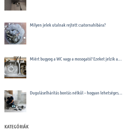
Milyen jelek utalnak rejtett csatornahibára?
Miért bugyog a WC vagy a mosogató? Ezeket jelzik a…
Duguláselhárítás bontás nélkül – hogyan lehetséges…
KATEGÓRIÁK