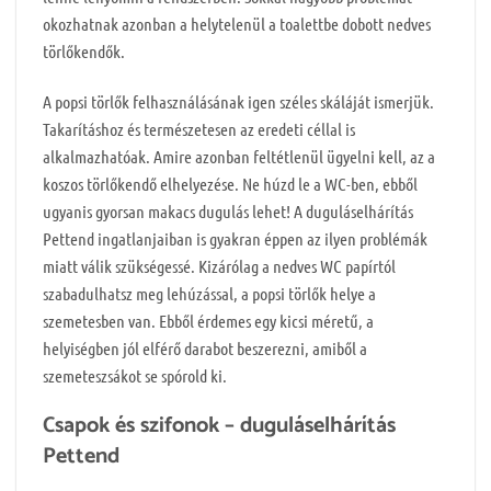
okozhatnak azonban a helytelenül a toalettbe dobott nedves
törlőkendők.
A popsi törlők felhasználásának igen széles skáláját ismerjük.
Takarításhoz és természetesen az eredeti céllal is
alkalmazhatóak. Amire azonban feltétlenül ügyelni kell, az a
koszos törlőkendő elhelyezése. Ne húzd le a WC-ben, ebből
ugyanis gyorsan makacs dugulás lehet! A duguláselhárítás
Pettend ingatlanjaiban is gyakran éppen az ilyen problémák
miatt válik szükségessé. Kizárólag a nedves WC papírtól
szabadulhatsz meg lehúzással, a popsi törlők helye a
szemetesben van. Ebből érdemes egy kicsi méretű, a
helyiségben jól elférő darabot beszerezni, amiből a
szemeteszsákot se spórold ki.
Csapok és szifonok – duguláselhárítás
Pettend