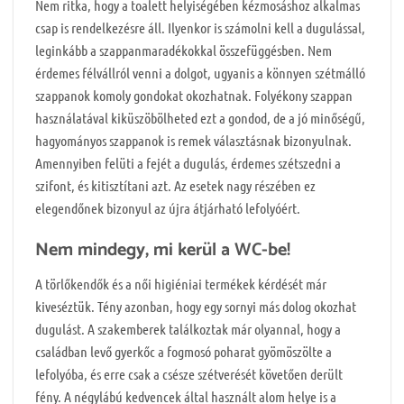
Nem ritka, hogy a toalett helyiségében kézmosáshoz alkalmas
csap is rendelkezésre áll. Ilyenkor is számolni kell a dugulással,
leginkább a szappanmaradékokkal összefüggésben. Nem
érdemes félvállról venni a dolgot, ugyanis a könnyen szétmálló
szappanok komoly gondokat okozhatnak. Folyékony szappan
használatával kiküszöbölheted ezt a gondod, de a jó minőségű,
hagyományos szappanok is remek választásnak bizonyulnak.
Amennyiben felüti a fejét a dugulás, érdemes szétszedni a
szifont, és kitisztítani azt. Az esetek nagy részében ez
elegendőnek bizonyul az újra átjárható lefolyóért.
Nem mindegy, mi kerül a WC-be!
A törlőkendők és a női higiéniai termékek kérdését már
kiveséztük. Tény azonban, hogy egy sornyi más dolog okozhat
dugulást. A szakemberek találkoztak már olyannal, hogy a
családban levő gyerkőc a fogmosó poharat gyömöszölte a
lefolyóba, és erre csak a csésze szétverését követően derült
fény. A négylábú kedvencek által használt alom helye is a