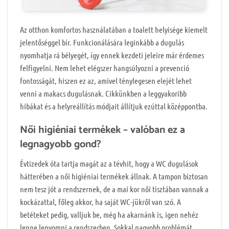
Az otthon komfortos használatában a toalett helyisége kiemelt
jelentőséggel bír. Funkcionálására leginkább a dugulás
nyomhatja rá bélyegét, így ennek kezdeti jeleire már érdemes
felfigyelni. Nem lehet elégszer hangsúlyozni a prevenció
fontosságát, hiszen ez az, amivel ténylegesen elejét lehet
venni a makacs dugulásnak. Cikkünkben a leggyakoribb
hibákat és a helyreállítás módjait állítjuk ezúttal középpontba.
Női higiéniai termékek – valóban ez a
legnagyobb gond?
Évtizedek óta tartja magát az a tévhit, hogy a WC dugulások
hátterében a női higiéniai termékek állnak. A tampon biztosan
nem tesz jót a rendszernek, de a mai kor női tisztában vannak a
kockázattal, főleg akkor, ha saját WC-jükről van szó. A
betéteket pedig, valljuk be, még ha akarnánk is, igen nehéz
lenne lenyomni a rendszerben. Sokkal nagyobb problémát