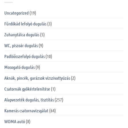
Uncategorized
(19)
Fürdőkád lefolyó dugulás
(3)
Zuhanytálca dugulás
(5)
WC, piszoár dugulás
(9)
Padlóösszefolyó dugulás
(10)
Mosogató dugulás
(9)
Aknák, pincék, garázsok vízszivattyúzás
(2)
Csatornák gyökértelenítése
(1)
Alapvezeték dugulás, tisztítás
(257)
Kamerás csatornavizsgálat
(64)
WOMA autó
(8)