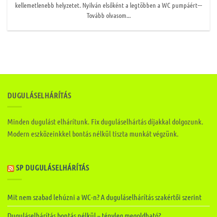
kellemetlenebb helyzetet. Nyilván elsőként a legtöbben a WC pumpáért---
Tovább olvasom...
DUGULÁSELHÁRÍTÁS
Minden dugulást elhárítunk. Fix duguláselhártás díjakkal dolgozunk.
Modern eszközeinkkel bontás nélkül tiszta munkát végzünk.
SP DUGULÁSELHÁRÍTÁS
Mit nem szabad lehúzni a WC-n? A duguláselhárítás szakértői szerint
Duguláselhárítás bontás nélkül – tényleg megoldható?