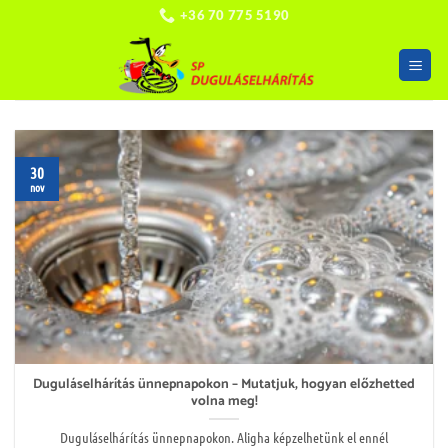
Skip
+36 70 775 5190
to
content
30
nov
Duguláselhárítás ünnepnapokon – Mutatjuk, hogyan előzhetted
volna meg!
Duguláselhárítás ünnepnapokon. Aligha képzelhetünk el ennél