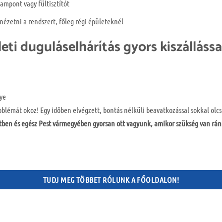
ampont vagy fültisztítót
ézetni a rendszert, főleg régi épületeknél
leti duguláselhárítás gyors kiszállássa
gye
blémát okoz! Egy időben elvégzett, bontás nélküli beavatkozással sokkal olc
etben és egész Pest vármegyében gyorsan ott vagyunk, amikor szükség van rán
TUDJ MEG TÖBBET RÓLUNK A FŐOLDALON!