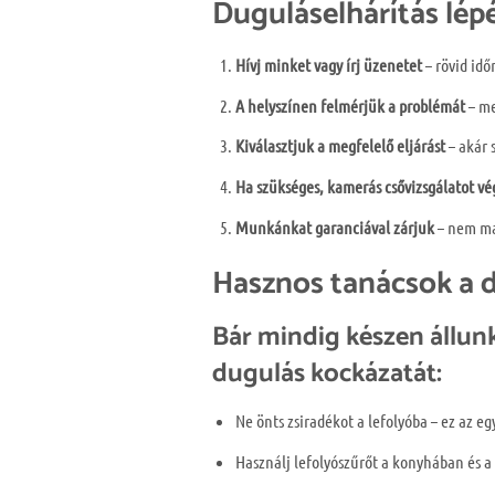
Duguláselhárítás lépé
Hívj minket vagy írj üzenetet
– rövid idő
A helyszínen felmérjük a problémát
– me
Kiválasztjuk a megfelelő eljárást
– akár 
Ha szükséges, kamerás csővizsgálatot v
Munkánkat garanciával zárjuk
– nem ma
Hasznos tanácsok a 
Bár mindig készen állunk
dugulás kockázatát:
Ne önts zsiradékot a lefolyóba – ez az eg
Használj lefolyószűrőt a konyhában és a