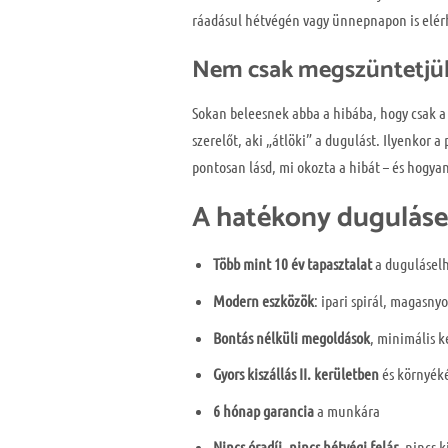
ráadásul hétvégén vagy ünnepnapon is elérh
Nem csak megszüntetjük a
Sokan beleesnek abba a hibába, hogy csak a
szerelőt, aki „átlöki” a dugulást. Ilyenkor
pontosan lásd, mi okozta a hibát – és hogya
A hatékony duguláselh
Több mint 10 év tapasztalat
a duguláselh
Modern eszközök
: ipari spirál, magas
Bontás nélküli megoldások
, minimális 
Gyors kiszállás II. kerületben
és környék
6 hónap garancia
a munkára
Nincs óradíj, nincs hétvégi felár
, nincs k