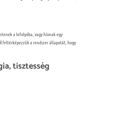
ntenek a lefolyóba, vagy hívnak egy
l
feltérképezzük a rendszer állapotát, hogy
ia, tisztesség