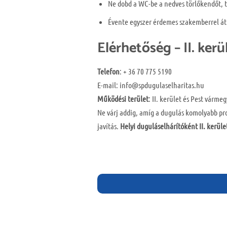
Ne dobd a WC-be a nedves törlőkendőt, t
Évente egyszer érdemes szakemberrel átn
Elérhetőség – II. kerü
Telefon
: + 36 70 775 5190
E-mail: info@spdugulaselharitas.hu
Működési terület
: II. kerület és Pest várme
Ne várj addig, amíg a dugulás komolyabb pro
javítás.
Helyi duguláselhárítóként II. kerül