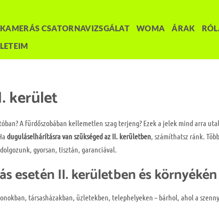
KAMERÁS CSATORNAVIZSGÁLAT
WOMA
ÁRAK
RÓ
LETEIM
. kerület
tóban? A fürdőszobában kellemetlen szag terjeng? Ezek a jelek mind arra uta
 Ha
duguláselhárításra van szükséged az II. kerületben
, számíthatsz ránk. Több
olgozunk, gyorsan, tisztán, garanciával.
ás esetén II. kerületben és környékén
thonokban, társasházakban, üzletekben, telephelyeken – bárhol, ahol a szenn