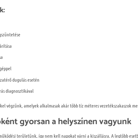
k:
gszüntetése
árítása
sa
géppel
szatérő dugulás esetén
rás diagnosztikával
kel végzünk, amelyek alkalmasak akár több tíz méteres vezetékszakaszok megt
óként gyorsan a helyszínen vagyunk
 működési területünk, így nem kell napokat várni a kiszállásra. A legtöbb ese