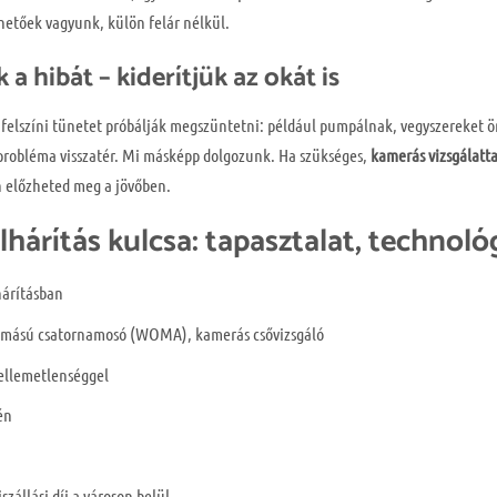
etőek vagyunk, külön felár nélkül.
 hibát – kiderítjük az okát is
 felszíni tünetet próbálják megszüntetni: például pumpálnak, vegyszereket ö
 a probléma visszatér. Mi másképp dolgozunk. Ha szükséges,
kamerás vizsgálatta
n előzheted meg a jövőben.
árítás kulcsa: tapasztalat, technológ
árításban
nyomású csatornamosó (WOMA), kamerás csővizsgáló
kellemetlenséggel
én
iszállási díj a városon belül