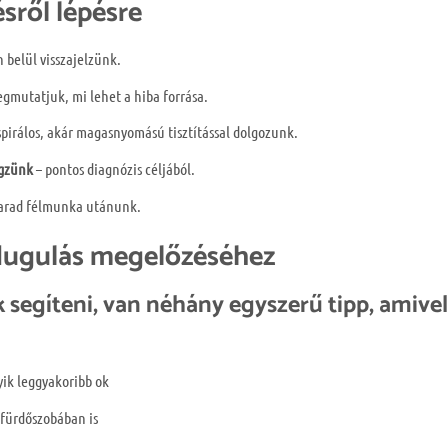
sről lépésre
n belül visszajelzünk.
gmutatjuk, mi lehet a hiba forrása.
spirálos, akár magasnyomású tisztítással dolgozunk.
égzünk
– pontos diagnózis céljából.
rad félmunka utánunk.
dugulás megelőzéséhez
 segíteni, van néhány egyszerű tipp, amive
yik leggyakoribb ok
 fürdőszobában is