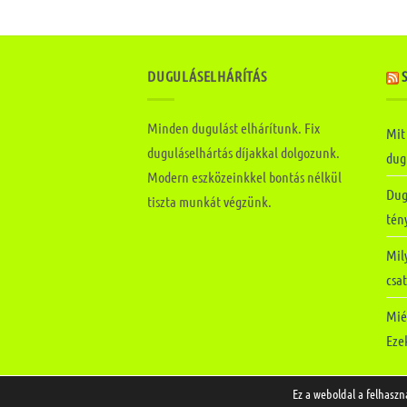
DUGULÁSELHÁRÍTÁS
Minden dugulást elhárítunk. Fix
Mit
duguláselhártás díjakkal dolgozunk.
dugu
Modern eszközeinkkel bontás nélkül
Dug
tiszta munkát végzünk.
tén
Mily
csa
Mié
Ezek
Ez a weboldal a felhaszn
Copyright 2026 ©
SP Duguláselhárítás