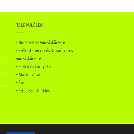
TELEPÜLÉSEK
• Budapest és vonzáskörzete
• Székesfehérvár és Dunaújváros
vonzáskörzete
• Siófok és környéke
• Martonvásár
• Érd
• Szigetszentmiklós
Készítette:
Mai Marketing