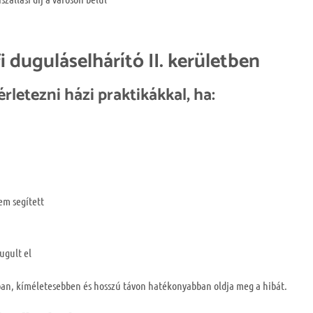
i duguláselhárító II. kerületben
letezni házi praktikákkal, ha:
em segített
dugult el
ban, kíméletesebben és hosszú távon hatékonyabban oldja meg a hibát.