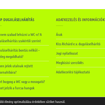
SP DUGULÁSELHÁRÍTÁS
ADATKEZELÉS ÉS INFORMÁCIÓK
 nem szabad lehúzni a WC-n? A
Árak
láselhárítás szakértői szerint
Kiss Richárd e.v. duguláselhárító
uláselhárítás bontás nélkül –
Jogi nyilatkozat
yleg megoldható?
Megbízási szerződés
en jelek utalnak rejtett
Adatkezelési tájékoztató
tornahibára?
rt bugyog a WC vagy a mosogató?
et jelzik a furcsa hangok
álói élmény optimalizálása érdekében sütiket használ.