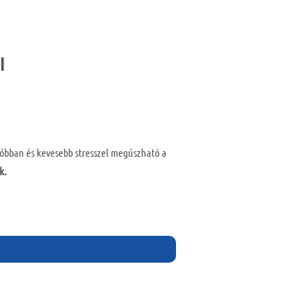
l
sóbban és kevesebb stresszel megúszható a
k.