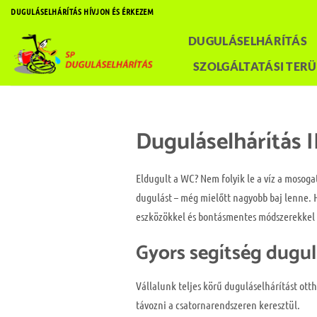
Skip
DUGULÁSELHÁRÍTÁS HÍVJON ÉS ÉRKEZEM
to
DUGULÁSELHÁRÍTÁS
content
SZOLGÁLTATÁSI TERÜ
Duguláselhárítás II
Eldugult a WC? Nem folyik le a víz a mosoga
dugulást – még mielőtt nagyobb baj lenne.
eszközökkel és bontásmentes módszerekkel d
Gyors segítség dugul
Vállalunk teljes körű duguláselhárítást ot
távozni a csatornarendszeren keresztül.