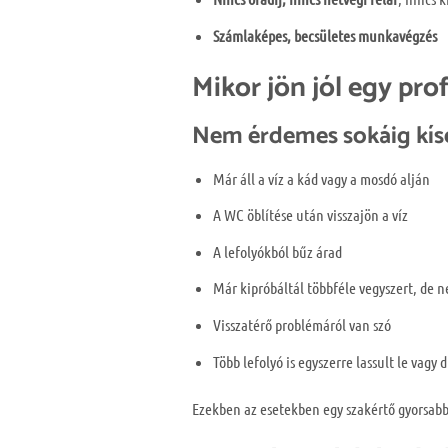
Számlaképes, becsületes munkavégzés
Mikor jön jól egy prof
Nem érdemes sokáig kísér
Már áll a víz a kád vagy a mosdó alján
A WC öblítése után visszajön a víz
A lefolyókból bűz árad
Már kipróbáltál többféle vegyszert, de n
Visszatérő problémáról van szó
Több lefolyó is egyszerre lassult le vagy 
Ezekben az esetekben egy szakértő gyorsab