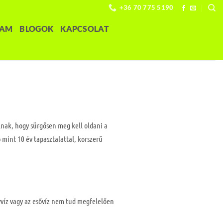
+36 70 775 5190
LAM
BLOGOK
KAPCSOLAT
lnak, hogy sürgősen meg kell oldani a
 mint 10 év tapasztalattal, korszerű
yvíz vagy az esővíz nem tud megfelelően