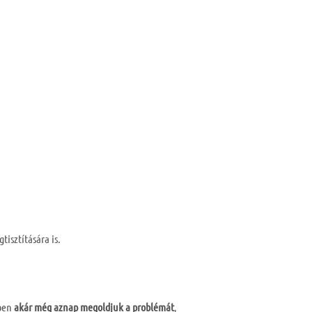
isztítására is.
tben
akár még aznap megoldjuk a problémát
,