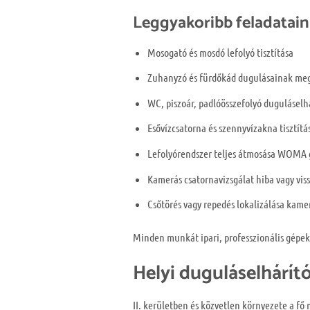
Leggyakoribb feladatain
Mosogató és mosdó lefolyó tisztítása
Zuhanyzó és fürdőkád dugulásainak me
WC, piszoár, padlóösszefolyó duguláselh
Esővízcsatorna és szennyvízakna tisztítá
Lefolyórendszer teljes átmosása WOMA 
Kamerás csatornavizsgálat hiba vagy vis
Csőtörés vagy repedés lokalizálása kame
Minden munkát ipari, professzionális gépek
Helyi duguláselhárít
II. kerületben és közvetlen környezete a fő