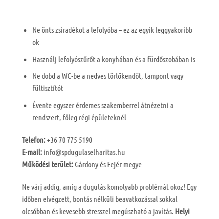
Ne önts zsiradékot a lefolyóba – ez az egyik leggyakoribb
ok
Használj lefolyószűrőt a konyhában és a fürdőszobában is
Ne dobd a WC-be a nedves törlőkendőt, tampont vagy
fültisztítót
Évente egyszer érdemes szakemberrel átnézetni a
rendszert, főleg régi épületeknél
Telefon:
+36 70 775 5190
E-mail:
info@spdugulaselharitas.hu
Működési terület:
Gárdony és Fejér megye
Ne várj addig, amíg a dugulás komolyabb problémát okoz! Egy
időben elvégzett, bontás nélküli beavatkozással sokkal
olcsóbban és kevesebb stresszel megúszható a javítás.
Helyi