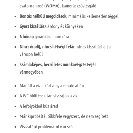
csatornamosó (WOMA), kamerás csővizsgáló
Bontás nélküli megoldások
, minimális kellemetlenséggel
Gyors kiszállás
Gárdony és környékén
6 hónap garancia
a munkára
Nincs óradíj, nincs hétvégi felár
, nincs kiszállási díj a
városon belül
Számlaképes, becsületes munkavégzés Fejér
vármegyében
Már áll a víz a kád vagy a mosdó alján
A WC öblítése után visszajön a víz
A lefolyókból bűz árad
Már kipróbáltál többféle vegyszert, de nem segített
Visszatérő problémáról van szó