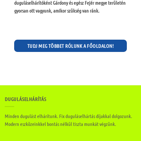
duguláselhárítóként Gárdony és egész Fejér megye területén
gyorsan ott vagyunk, amikor szükség van ránk.
TUDJ MEG TÖBBET RÓLUNK A FŐOLDALON!
DUGULÁSELHÁRÍTÁS
Minden dugulást elhárítunk. Fix duguláselhártás díjakkal dolgozunk.
Modern eszközeinkkel bontás nélkül tiszta munkát végzünk.