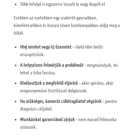
Több lefolyó is egyszerre lassult le vagy dugult el
Ezekben az esetekben egy szakértő gyorsabban,
kíméletesebben és hosszú távon hatékonyabban oldja meg a
hibát.
Hívj minket vagy írj üzenetet
– rövid időn belül
visszajelzünk.
A helyszínen felmérjük a problémát
– megmutatjuk, mi
lehet a hiba forrása.
Kiválasztjuk a megfelelő eljárást
– akár spirálos, akár
magasnyomású tisztítással dolgozunk.
Ha szükséges, kamerás csővizsgálatot végzünk
– pontos
diagnózis céljából.
Munkánkat garanciával zárjuk
– nem marad félmunka
utánunk.