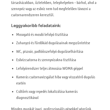
társasházakban, üzletekben, telephelyeken – bárhol, ahol a
szennyvíz vagy az esővíz nem tud megfelelően távozni a
csatornarendszeren keresztül.
Leggyakoribb feladataink:
Mosogató és mosdó lefolyó tisztítása
Zuhanyzó és fürdőkád dugulásainak megszüntetése
WC, piszoár, padlóösszefolyó duguláselhárítása
Esővízcsatorna és szennyvízakna tisztítása
Lefolyórendszer teljes átmosása WOMA géppel
Kamerás csatornavizsgálat hiba vagy visszatérő dugulás
esetén
Csőtörés vagy repedés lokalizálása kamerás
diagnosztikával
Minden munkát ipari, professzionális gépekkel végzünk,