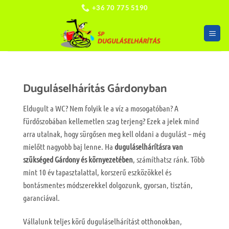
Skip
+36 70 775 5190
to
content
Duguláselhárítás Gárdonyban
Eldugult a WC? Nem folyik le a víz a mosogatóban? A
fürdőszobában kellemetlen szag terjeng? Ezek a jelek mind
arra utalnak, hogy sürgősen meg kell oldani a dugulást – még
mielőtt nagyobb baj lenne. Ha
duguláselhárításra van
szükséged Gárdony és környezetében
, számíthatsz ránk. Több
mint 10 év tapasztalattal, korszerű eszközökkel és
bontásmentes módszerekkel dolgozunk, gyorsan, tisztán,
garanciával.
Vállalunk teljes körű duguláselhárítást otthonokban,