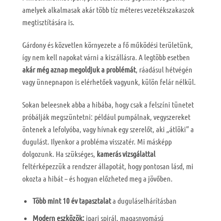
amelyek alkalmasak akár több tíz méteres vezetékszakaszok
megtisztítására is.
Gárdony és közvetlen környezete a fő működési területünk,
így nem kell napokat várni a kiszállásra. A legtöbb esetben
akár még aznap megoldjuk a problémát
, ráadásul hétvégén
vagy ünnepnapon is elérhetőek vagyunk, külön felár nélkül.
Sokan beleesnek abba a hibába, hogy csak a felszíni tünetet
próbálják megszüntetni: például pumpálnak, vegyszereket
öntenek a lefolyóba, vagy hívnak egy szerelőt, aki „átlöki” a
dugulást. Ilyenkor a probléma visszatér. Mi másképp
dolgozunk. Ha szükséges,
kamerás vizsgálattal
feltérképezzük a rendszer állapotát, hogy pontosan lásd, mi
okozta a hibát – és hogyan előzheted meg a jövőben.
Több mint 10 év tapasztalat
a duguláselhárításban
Modern eszközök:
ipari spirál, magasnyomású