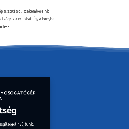
 tisztításról, szakembereink
al végzik a munkát. Így a konyha
ó lesz.
 MOSOGATÓGÉP
A
ítség
 segítséget nyújtunk.