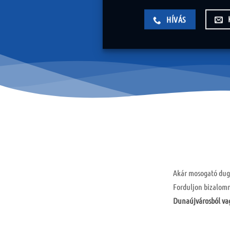
HÍVÁS
Akár mosogató dugu
Forduljon bizalom
Dunaújvárosból vag