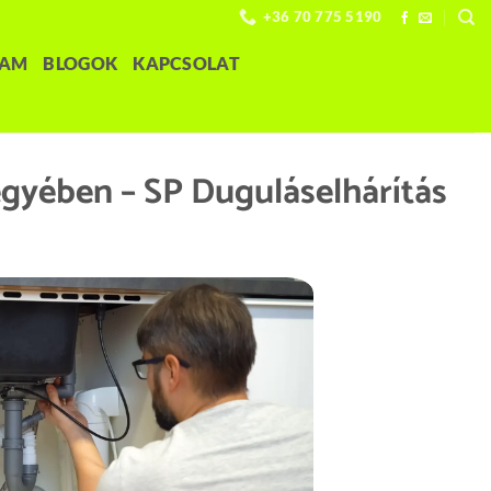
+36 70 775 5190
LAM
BLOGOK
KAPCSOLAT
egyében – SP Duguláselhárítás