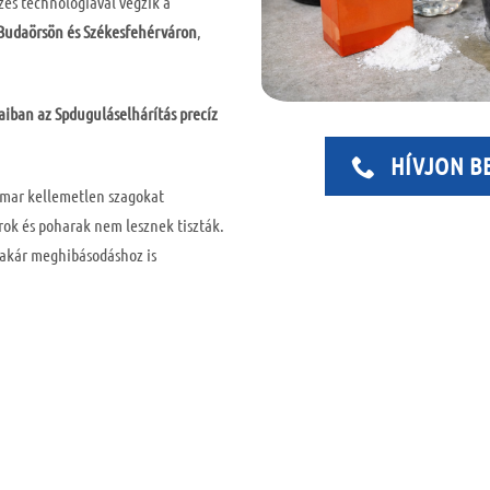
es technológiával végzik a
Budaörsön és Székesfehérváron
,
aiban az Spduguláselhárítás precíz
HÍVJON B
amar kellemetlen szagokat
érok és poharak nem lesznek tiszták.
 akár meghibásodáshoz is