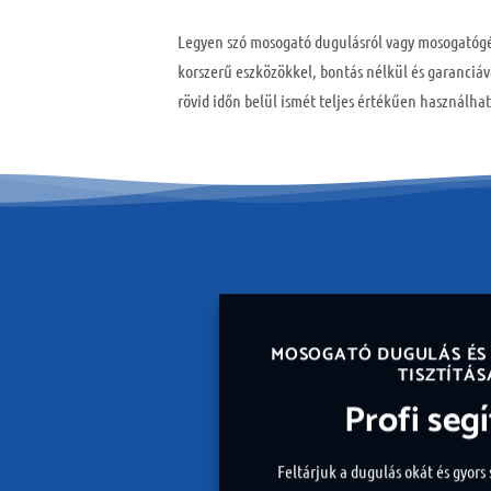
Legyen szó mosogató dugulásról vagy mosogatógép
korszerű eszközökkel, bontás nélkül és garanciáv
rövid időn belül ismét teljes értékűen használhat
MOSOGATÓ DUGULÁS ÉS
TISZTÍTÁS
Profi seg
Feltárjuk a dugulás okát és gyors