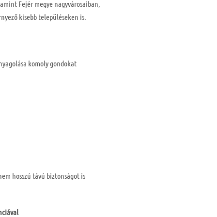
alamint Fejér megye nagyvárosaiban,
örnyező kisebb településeken is.
nyagolása komoly gondokat
em hosszú távú biztonságot is
nciával