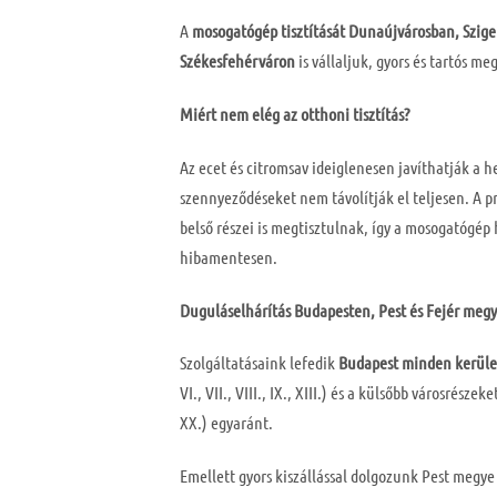
A
mosogatógép tisztítását Dunaújvárosban, Szig
Székesfehérváron
is vállaljuk, gyors és tartós me
Miért nem elég az otthoni tisztítás?
Az ecet és citromsav ideiglenesen javíthatják a 
szennyeződéseket nem távolítják el teljesen. A pro
belső részei is megtisztulnak, így a mosogatógép
hibamentesen.
Duguláselhárítás Budapesten, Pest és Fejér meg
Szolgáltatásaink lefedik
Budapest minden kerüle
VI., VII., VIII., IX., XIII.) és a külsőbb városrészeket
XX.) egyaránt.
Emellett gyors kiszállással dolgozunk Pest megye