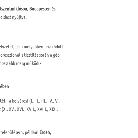
etszentmiklóson, Budapesten és
goldást nyújtva.
helyzetet, de a mélyebben lerakódott
fesszionális tisztítás során a gép
 hosszabb ideig működik
yében
tét
– a belvárost (I., II., III., IV., V.,
 (X., XV., XVI., XVII., XVIII., XIX.,
 településein, például
Érden,