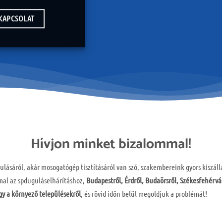
KAPCSOLAT
Hívjon minket bizalommal!
lásáról, akár mosogatógép tisztításáról van szó, szakembereink gyors kiszáll
mal az spduguláselhárításhoz,
Budapestről, Érdről, Budaörsről, Székesfehérvá
y a környező településekről
, és rövid időn belül megoldjuk a problémát!