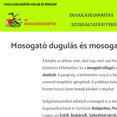
Skip
DUGULÁSELHÁRÍTÁS HÍVJON ÉS ÉRKEZEM
to
DUGULÁSELHÁRÍTÁS
content
SZOLGÁLTATÁSI TERÜ
Mosogató dugulás és mosogató
A konyha az otthon szíve, ahol nap, mint nap főz
különösen kellemetlen, ha a
mosogató eldugul
v
akadozik
. A pangó víz, a kellemetlen szag és a 
azonnali megoldást igényelnek. A probléma halo
hanem hosszú távon komoly károkat is okozhat.
Szolgáltatásainkkal vállaljuk a mosogató és a mo
duguláselhárítását és tisztítását
Budapesten, Pest
Legyen szó
Érdről, Budaörsről, Székesfehérvárról