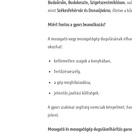
Budaörsön, Budakeszin, Szigetszentmiklóson
, v
mint
Székesfehérvár és Dunaújváros
, illetve a k
Miért fontos a gyors beavatkozás?
A mosogató vagy mosogatógép dugulásának elha
okozhat:
kellemetlen szagok a konyhában,
fertőzésveszély,
a gép meghibásodása,
jelentős javítási költségek.
A gyors szakmai segítség nemcsak kényelmet, han
jelent.
Mosogató és mosogatógép duguláselhárítás gara