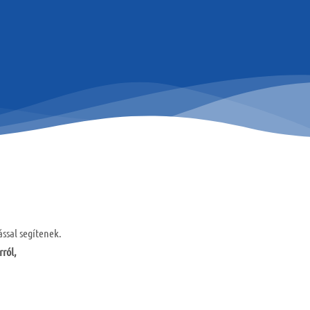
ással segítenek.
rról,