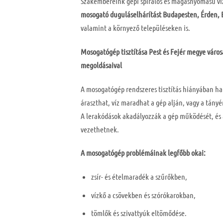
Szakembereink gépi spirálos és magasnyomású viz
mosogató duguláselhárítást Budapesten, Érden, 
valamint a környező településeken is.
Mosogatógép tisztítása Pest és Fejér megye város
megoldásaival
A mosogatógép rendszeres tisztítás hiányában h
áraszthat, víz maradhat a gép alján, vagy a tány
A lerakódások akadályozzák a gép működését, és
vezethetnek.
A mosogatógép problémáinak legfőbb okai:
zsír- és ételmaradék a szűrőkben,
vízkő a csövekben és szórókarokban,
tömlők és szivattyúk eltömődése.