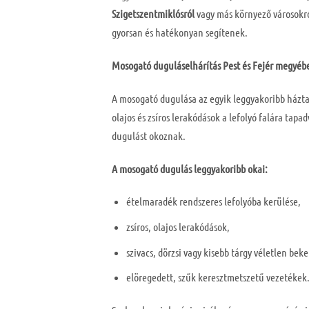
Szigetszentmiklósról
vagy más környező városokró
gyorsan és hatékonyan segítenek.
Mosogató duguláselhárítás Pest és Fejér megyéb
A mosogató dugulása az egyik leggyakoribb házt
olajos és zsíros lerakódások a lefolyó falára tapadv
dugulást okoznak.
A mosogató dugulás leggyakoribb okai:
ételmaradék rendszeres lefolyóba kerülése,
zsíros, olajos lerakódások,
szivacs, dörzsi vagy kisebb tárgy véletlen beke
elöregedett, szűk keresztmetszetű vezetékek