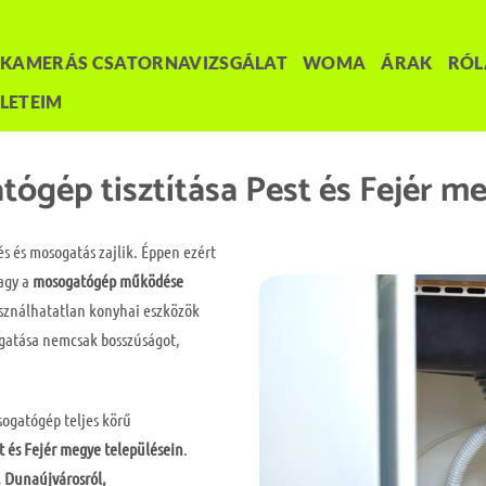
KAMERÁS CSATORNAVIZSGÁLAT
WOMA
ÁRAK
RÓ
LETEIM
gép tisztítása Pest és Fejér m
és és mosogatás zajlik. Éppen ezért
agy a
mosogatógép működése
használhatatlan konyhai eszközök
gatása nemcsak bosszúságot,
sogatógép teljes körű
 és Fejér megye településein
.
, Dunaújvárosról,