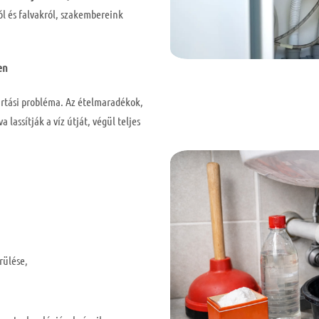
l és falvakról, szakembereink
en
artási probléma. Az ételmaradékok,
a lassítják a víz útját, végül teljes
rülése,
.