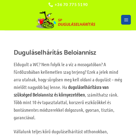
Skip
+36 70 775 5190
to
content
Duguláselhárítás Beloiannisz
Eldugult a WC? Nem folyik le a víz a mosogatóban? A
fürdőszobában kellemetlen szag terjeng? Ezek a jelek mind
arra utalnak, hogy sürgősen meg kell oldani a dugulást – még
mielőtt nagyobb baj lenne. Ha
duguláselhárításra van
szükséged Beloiannisz és környezetében
, számíthatsz ránk.
Több mint 10 év tapasztalattal, korszerű eszközökkel és
bontásmentes módszerekkel dolgozunk, gyorsan, tisztán,
garanciával.
Vállalunk teljes körű duguláselhárítást otthonokban,