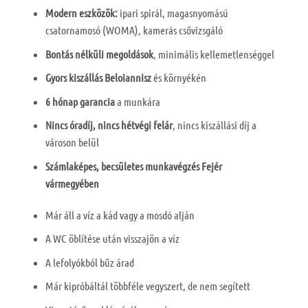
Modern eszközök:
ipari spirál, magasnyomású
csatornamosó (WOMA), kamerás csővizsgáló
Bontás nélküli megoldások
, minimális kellemetlenséggel
Gyors kiszállás Beloiannisz
és környékén
6 hónap garancia
a munkára
Nincs óradíj, nincs hétvégi felár
, nincs kiszállási díj a
városon belül
Számlaképes, becsületes munkavégzés Fejér
vármegyében
Már áll a víz a kád vagy a mosdó alján
A WC öblítése után visszajön a víz
A lefolyókból bűz árad
Már kipróbáltál többféle vegyszert, de nem segített