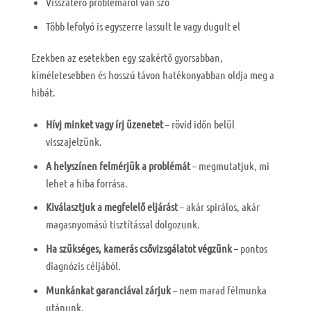
Visszatérő problémáról van szó
Több lefolyó is egyszerre lassult le vagy dugult el
Ezekben az esetekben egy szakértő gyorsabban,
kíméletesebben és hosszú távon hatékonyabban oldja meg a
hibát.
Hívj minket vagy írj üzenetet
– rövid időn belül
visszajelzünk.
A helyszínen felmérjük a problémát
– megmutatjuk, mi
lehet a hiba forrása.
Kiválasztjuk a megfelelő eljárást
– akár spirálos, akár
magasnyomású tisztítással dolgozunk.
Ha szükséges, kamerás csővizsgálatot végzünk
– pontos
diagnózis céljából.
Munkánkat garanciával zárjuk
– nem marad félmunka
utánunk.