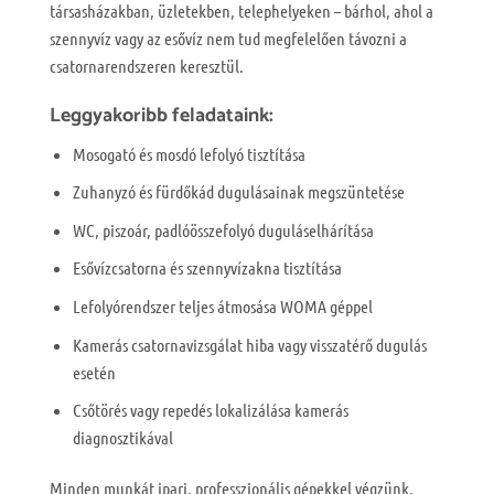
társasházakban, üzletekben, telephelyeken – bárhol, ahol a
szennyvíz vagy az esővíz nem tud megfelelően távozni a
csatornarendszeren keresztül.
Leggyakoribb feladataink:
Mosogató és mosdó lefolyó tisztítása
Zuhanyzó és fürdőkád dugulásainak megszüntetése
WC, piszoár, padlóösszefolyó duguláselhárítása
Esővízcsatorna és szennyvízakna tisztítása
Lefolyórendszer teljes átmosása WOMA géppel
Kamerás csatornavizsgálat hiba vagy visszatérő dugulás
esetén
Csőtörés vagy repedés lokalizálása kamerás
diagnosztikával
Minden munkát ipari, professzionális gépekkel végzünk,