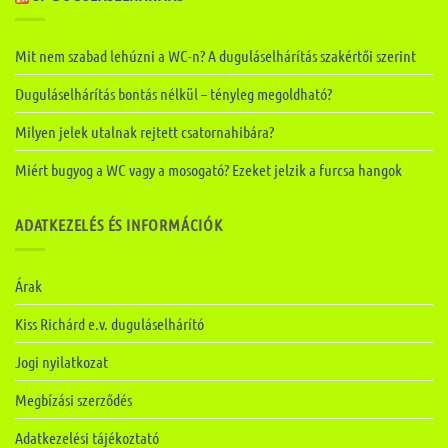
Mit nem szabad lehúzni a WC-n? A duguláselhárítás szakértői szerint
Duguláselhárítás bontás nélkül – tényleg megoldható?
Milyen jelek utalnak rejtett csatornahibára?
Miért bugyog a WC vagy a mosogató? Ezeket jelzik a furcsa hangok
ADATKEZELÉS ÉS INFORMÁCIÓK
Árak
Kiss Richárd e.v. duguláselhárító
Jogi nyilatkozat
Megbízási szerződés
Adatkezelési tájékoztató