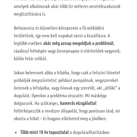
amelyek alkalmasak akár több tíz méteres vezetékszakaszok
megtisztítására is.
Beloiannisz és közvetlen környezete a fő működési
területünk, így nem kell napokat várni a kiszállásra. A
legtöbb esetben
akár még aznap megoldjuk a problémát
,
ráadásul hétvégén vagy ünnepnapon is elérhetőek vagyunk,
külön felár nélkül.
Sokan beleesnek abba a hibába, hogy csak a felszíni tünetet
próbálják megszüntetni: például pumpálnak, vegyszereket
öntenek a lefolyóba, vagy hívnak egy szerelőt, aki „átlöki” a
dugulást. Ilyenkor a probléma visszatér. Mi másképp
dolgozunk. Ha szükséges,
kamerás vizsgálattal
feltérképezzük a rendszer állapotát, hogy pontosan lásd, mi
okozta a hibát – és hogyan előzheted meg a jövőben.
Több mint 10 év tapasztalat
a duguláselhárításban